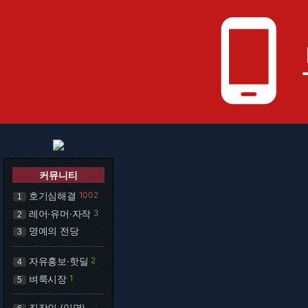
phone_android
커뮤니티
호기심해결
1002
1
레어·유머·자작
3
2
명예의 전당
3
자유홍보·핫딜
2
4
벼룩시장
1
5
직장인 (익명)