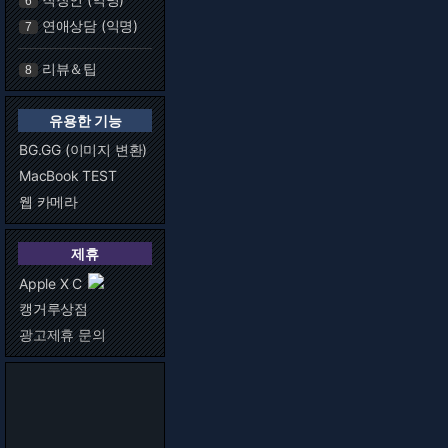
6
연애상담 (익명)
7
리뷰＆팁
8
유용한 기능
BG.GG (이미지 변환)
MacBook TEST
웹 카메라
제휴
Apple X C
캥거루상점
광고제휴 문의