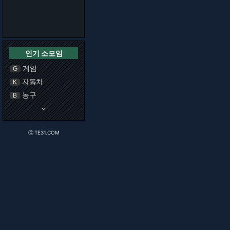
인기 소모임
게임
G
자동차
K
농구
B
keyboard_arrow_down
ⓒ TE31.COM