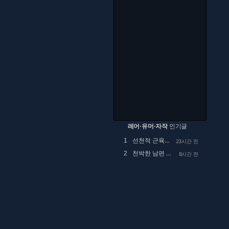
레어·유머·자작
인기글
선천적 근육병인 아이를 정말 예뻐해 주시던 공익...
1
23시간 전
천박한 남편 때문에 고민
2
8시간 전