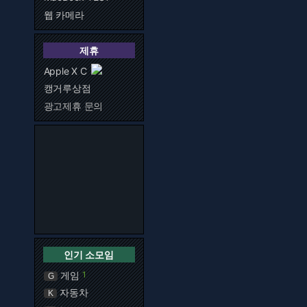
웹 카메라
제휴
Apple X C
캥거루상점
광고제휴 문의
인기 소모임
게임
1
G
자동차
K