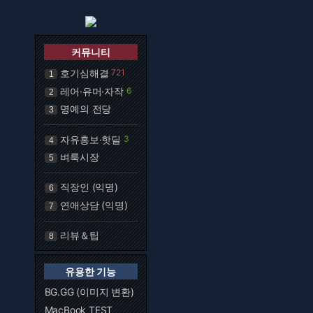
커뮤니티
호기심해결
721
1
레어·유머·자작
6
2
명예의 전당
3
자유홍보·핫딜
3
4
벼룩시장
5
직장인 (익명)
6
연애상담 (익명)
7
리뷰＆팁
8
유용한 기능
BG.GG (이미지 변환)
MacBook TEST