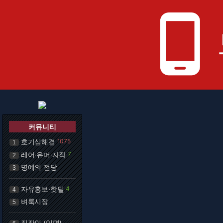
phone_android
커뮤니티
호기심해결
1075
1
레어·유머·자작
7
2
명예의 전당
3
자유홍보·핫딜
4
4
벼룩시장
5
직장인 (익명)