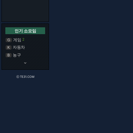
인기 소모임
게임
2
G
자동차
K
농구
B
keyboard_arrow_down
ⓒ TE31.COM