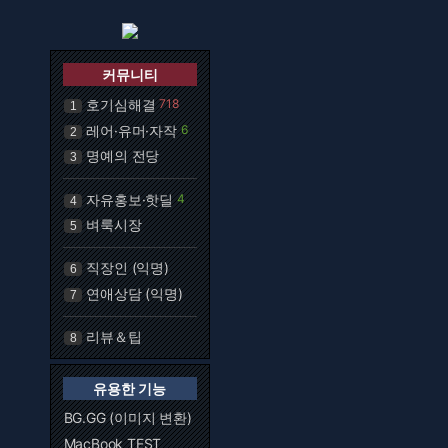
커뮤니티
호기심해결
718
1
레어·유머·자작
6
2
명예의 전당
3
자유홍보·핫딜
4
4
벼룩시장
5
직장인 (익명)
6
연애상담 (익명)
7
리뷰＆팁
8
유용한 기능
BG.GG (이미지 변환)
MacBook TEST