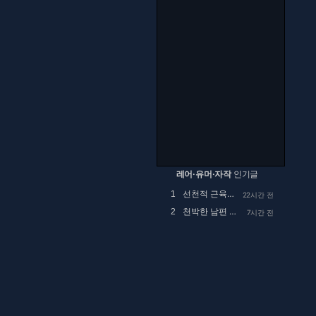
레어·유머·자작
인기글
선천적 근육병인 아이를 정말 예뻐해 주시던 공익...
1
22시간 전
천박한 남편 때문에 고민
2
7시간 전