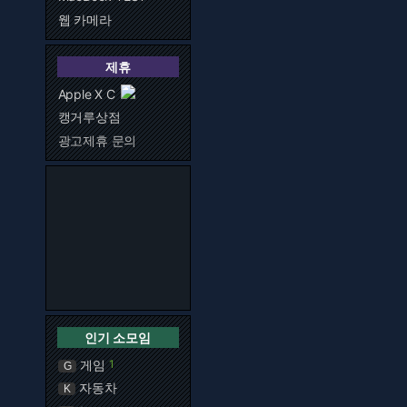
웹 카메라
제휴
Apple X C
캥거루상점
광고제휴 문의
인기 소모임
게임
1
G
자동차
K