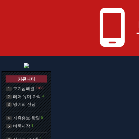
phone_android
커뮤니티
호기심해결
1168
1
레어·유머·자작
4
2
명예의 전당
3
자유홍보·핫딜
5
4
벼룩시장
1
5
1