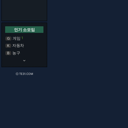
인기 소모임
게임
1
G
자동차
K
농구
B
keyboard_arrow_down
ⓒ TE31.COM