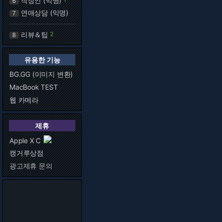
직장인 (익명)
6
연애상담 (익명)
7
리뷰＆팁
2
8
유용한 기능
BG.GG (이미지 변환)
MacBook TEST
웹 카메라
제휴
Apple X C
캥거루상점
광고제휴 문의