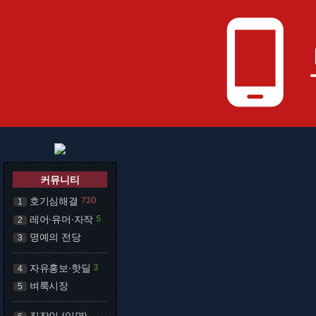
phone_android
커뮤니티
호기심해결
730
1
레어·유머·자작
5
2
명예의 전당
3
자유홍보·핫딜
3
4
벼룩시장
5
직장인 (익명)