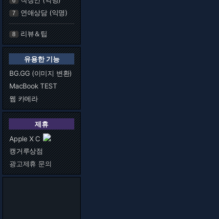
6
연애상담 (익명)
7
리뷰＆팁
8
유용한 기능
BG.GG (이미지 변환)
MacBook TEST
웹 카메라
제휴
Apple X C
캥거루상점
광고제휴 문의