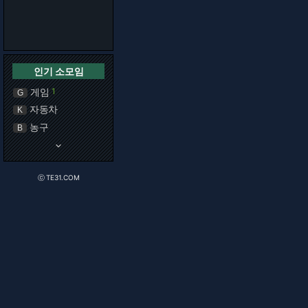
인기 소모임
게임
1
G
자동차
K
농구
B
keyboard_arrow_down
ⓒ TE31.COM