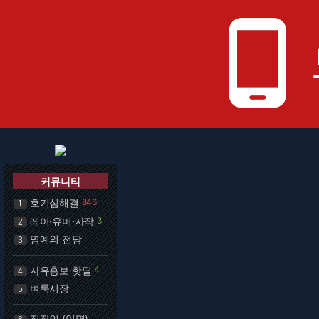
phone_android
커뮤니티
호기심해결
846
1
레어·유머·자작
3
2
명예의 전당
3
자유홍보·핫딜
4
4
벼룩시장
5
직장인 (익명)