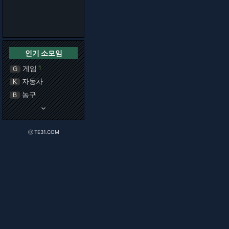
인기 소모임
게임
1
G
자동차
K
농구
B
keyboard_arrow_down
ⓒ TE31.COM