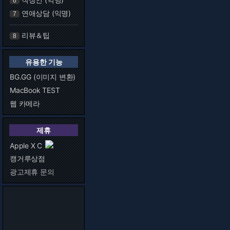
6
연애상담 (익명)
7
리뷰＆팁
8
유용한 기능
BG.GG (이미지 변환)
MacBook TEST
웹 카메라
제휴
Apple X C
캥거루상점
광고제휴 문의