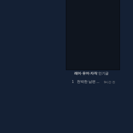
레어·유머·자작
인기글
천박한 남편 때문에 고민
1
9시간 전