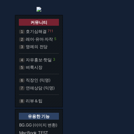
커뮤니티
호기심해결
711
1
레어·유머·자작
5
2
명예의 전당
3
자유홍보·핫딜
3
4
벼룩시장
5
직장인 (익명)
6
연애상담 (익명)
7
리뷰＆팁
8
유용한 기능
BG.GG (이미지 변환)
MacBook TEST