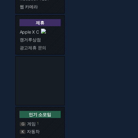
웹 카메라
제휴
Apple X C
캥거루상점
광고제휴 문의
인기 소모임
게임
1
G
자동차
K