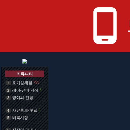
phone_android
커뮤니티
호기심해결
755
1
레어·유머·자작
5
2
명예의 전당
3
자유홍보·핫딜
2
4
벼룩시장
5
직장인 (익명)