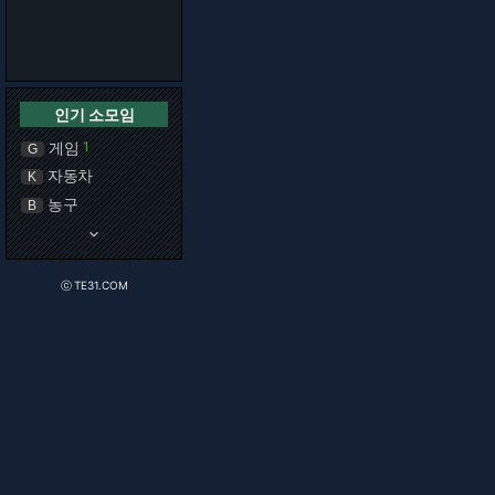
인기 소모임
게임
1
G
자동차
K
농구
B
keyboard_arrow_down
ⓒ TE31.COM