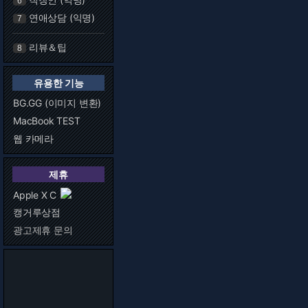
6
연애상담 (익명)
7
리뷰＆팁
8
유용한 기능
BG.GG (이미지 변환)
MacBook TEST
웹 카메라
제휴
Apple X C
캥거루상점
광고제휴 문의