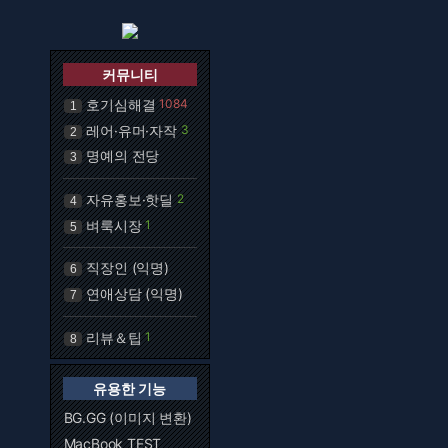
커뮤니티
호기심해결
1084
1
레어·유머·자작
3
2
명예의 전당
3
자유홍보·핫딜
2
4
벼룩시장
1
5
직장인 (익명)
6
연애상담 (익명)
7
리뷰＆팁
1
8
유용한 기능
BG.GG (이미지 변환)
MacBook TEST