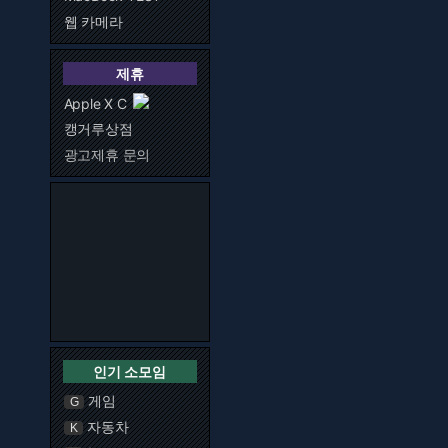
웹 카메라
제휴
Apple X C
캥거루상점
광고제휴 문의
인기 소모임
게임
G
자동차
K