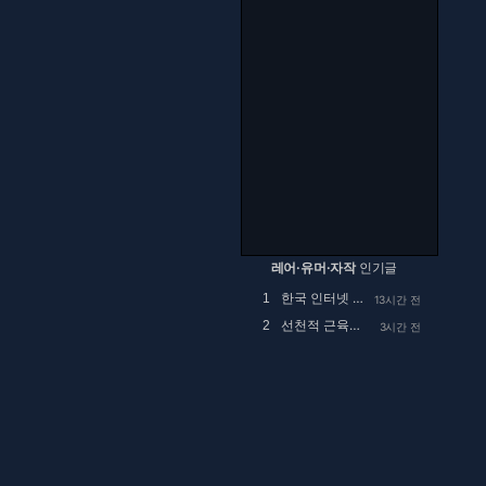
레어·유머·자작
인기글
한국 인터넷 검열 근황.jpg
1
13시간 전
선천적 근육병인 아이를 정말 예뻐해 주시던 공익...
2
3시간 전