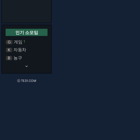
인기 소모임
게임
1
G
자동차
K
농구
B
keyboard_arrow_down
ⓒ TE31.COM