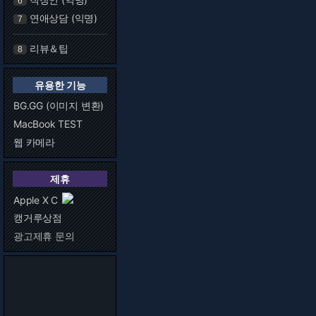
6
연애상담 (익명)
7
리뷰＆팁
8
유용한 기능
BG.GG (이미지 변환)
MacBook TEST
웹 카메라
제휴
Apple X C
캥거루상점
광고제휴 문의