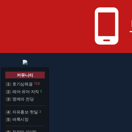
phone_android
커뮤니티
호기심해결
726
1
레어·유머·자작
5
2
명예의 전당
3
자유홍보·핫딜
3
4
벼룩시장
5
직장인 (익명)