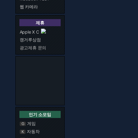
웹 카메라
제휴
Apple X C
캥거루상점
광고제휴 문의
인기 소모임
게임
G
자동차
K