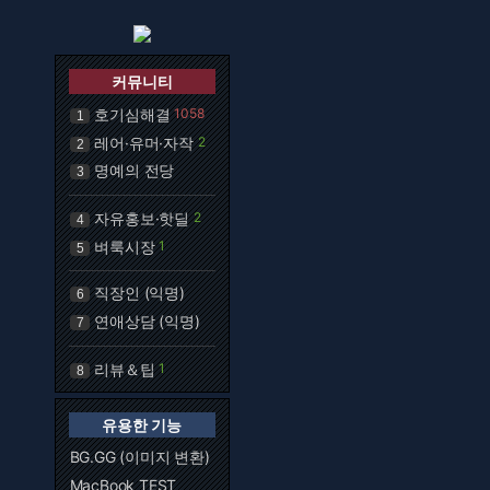
커뮤니티
호기심해결
1058
1
레어·유머·자작
2
2
명예의 전당
3
자유홍보·핫딜
2
4
벼룩시장
1
5
직장인 (익명)
6
연애상담 (익명)
7
리뷰＆팁
1
8
유용한 기능
BG.GG (이미지 변환)
MacBook TEST