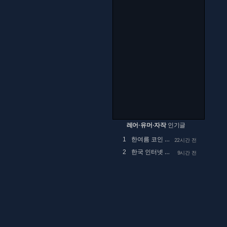
레어·유머·자작
인기글
한여름 코인 세탁소에서 목격했던 사건.manhwa
1
22시간 전
한국 인터넷 검열 근황.jpg
2
9시간 전