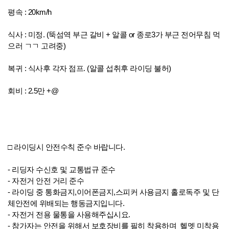
평속 : 20km/h
식사 : 미정. (뚝섬역 부근 갈비 + 알콜 or 종로3가 부근 전어무침 먹
으러 ㄱㄱ 고려중)
복귀 : 식사후 각자 점프. (알콜 섭취후 라이딩 불허)
회비 : 2.5만 +@
□ 라이딩시 안전수칙 준수 바랍니다.
- 리딩자 수신호 및 교통법규 준수
- 자전거 안전 거리 준수
- 라이딩 중 통화금지,이어폰금지,스피커 사용금지 홀로독주 및 단
체안전에 위배되는 행동금지입니다.
- 자전거 전용 물통을 사용해주십시요.
- 참가자는 안전을 위해서 보호장비를 필히 착용하며 헬멧 미착용