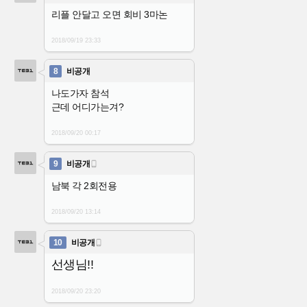
리플 안달고 오면 회비 3마논
2018/09/19
23:33
8
비공개
나도가자 참석
근데 어디가는겨?
2018/09/20
00:17
9
비공개

남북 각 2회전용
2018/09/20
13:14
10
비공개

선생님!!
2018/09/20
23:20