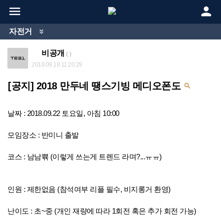


자전거

비공개
( )
2018.09.18 11:20:29
[공지] 2018 만두네 땡스기빙 메디오폰도

날짜 : 2018.09.22 토요일, 아침 10:00
모임장소 : 반미니 출발
코스 : 남남쀾 (이렇게 쓰는게 트렌드 라며?...ㅠㅠ)
인원 : 제한없음 (참석여부 리플 필수, 비지롱거 환영)
난이도 : 초~중 (개인 재량에 따라 1회전 혹은 추가 회전 가능)