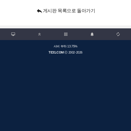

게시판 목록으로 돌아가기

apps



서버 부하 13.75%
TE31.COM
ⓒ 2002-2026