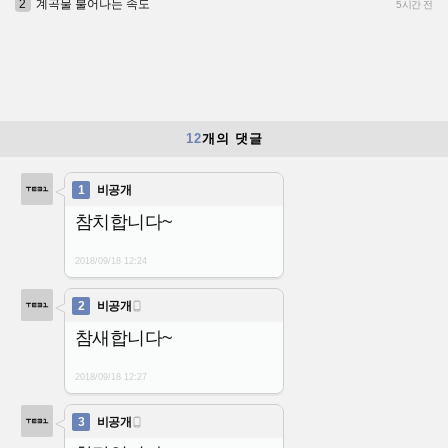
2
계곡물 불어나는 속도
5시간 전
12
개의 댓글
1
비공개
참치합니다~
2018/09/18
12:24
2
비공개

참새합니다~
2018/09/18
12:27
3
비공개
