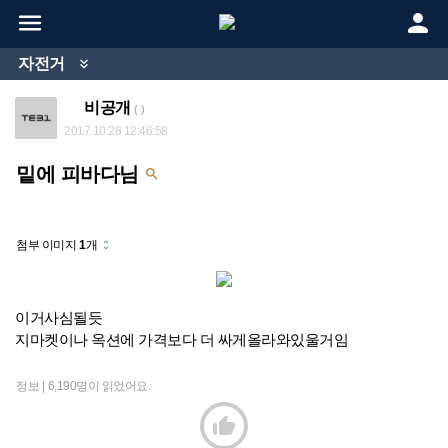


자전거

비공개
( )
2017.10.28 12:46:58
밑에 피바다님

첨부 이미지
1
개
unfold_more
이거사심될듯
지마켓이나 옥션에 가격보다 더 싸게올라와있울거임
정보 |
6,190명이 읽었어요.
