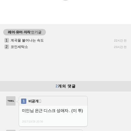
레어·유머·자작
인기글
1
계곡물 불어나는 속도
22시간 전
2
코인세탁소
23시간 전
2
개의 댓글
1
비공개

미인님 은근 디스크 성애자.. (미 투)
2017/10/28
20:56