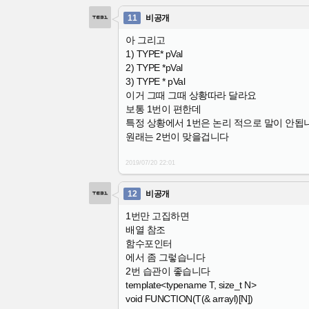
11
비공개
아 그리고
1) TYPE* pVal
2) TYPE *pVal
3) TYPE * pVal
이거 그때 그때 상황따라 달라요
보통 1번이 편한데
특정 상황에서 1번은 논리 적으로 말이 안됩
원래는 2번이 맞을겁니다
2019/07/20
22:01
12
비공개
1번만 고집하면
배열 참조
함수포인터
에서 좀 그렇습니다
2번 습관이 좋습니다
template<typename T, size_t N>
void FUNCTION(T(& arrayl)[N])