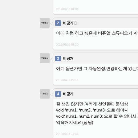
2019/07/16
01:04
2
비공개

아래 처럼 하고 싶은데 비쥬얼 스튜디오가 계
2019/07/16
07:20
3
비공개
어디 옵션가면 그 자동완성 변경하는게 있는
2019/07/16
09:16
4
비공개
잘 쓰진 않지만 여러개 선언할때 문법상
void *num1, *num2, *num3; 으로 해야지
void* num1, num2, num3; 으로 할 수 없어
익숙해지세요 (당당)
2019/07/16
16:44