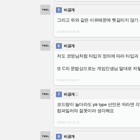
5
비공개
그리고 위와 같은 이유때문에 헷갈리지 않기
2019/07/16
16:45
6
비공개
저도 코멍님처럼 타입의 정의에 따라 타입과
또 C의 문법상으로는 게임인생님 말대로 저
2019/07/16
20:17
7
비공개

코드량이 늘더라도 ptr type 선언은 저라면 각
컴파일러의 잘못이라 생각해요
2019/07/16
21:26
8
비공개