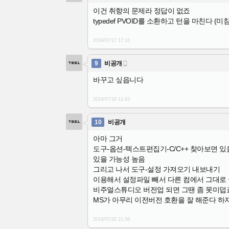
이건 취향의 문제라 정답이 없죠
typedef PVOID를 소환하고 턴을 마친다 (미침
2019/07/17
17:16
9
비공개

바꾸고 싶읍니다
2019/07/18
12:43
10
비공개
아마 그거
도구-옵션-텍스트편집기-C/C++ 찾아보면 
있을 가능성 높음
그리고 나서 도구-설정 가져오기 내보내기
이용해서 설정파일 빼서 다른 컴에서 그대로
비주얼스튜디오 버전업 되면 그땐 좀 못미덥
MS가 아무리 이전버전 호환을 잘 해준다 하
2019/07/20
21:58