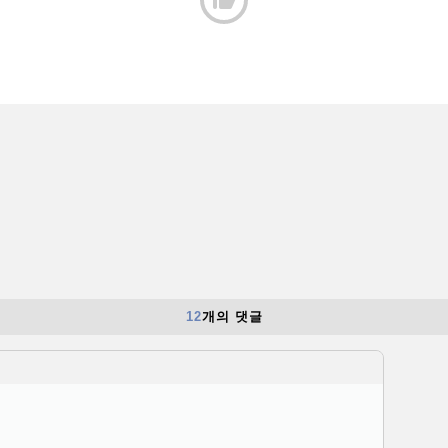

12
개의 댓글