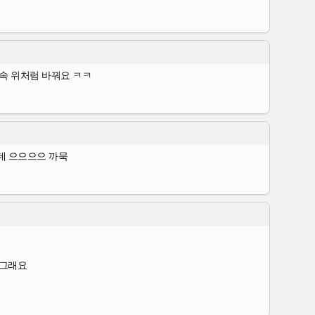
속 위처럼 바꿔요 ㅋㅋ
데 으으으으 까묵
서 그래요