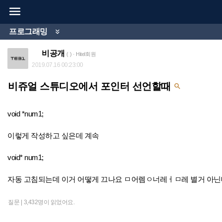

프로그래밍

비공개
( ) · Hitel회원
2019.07.16 00:23:00
비쥬얼 스튜디오에서 포인터 선언할때

void *num1;
이렇게 작성하고 싶은데 계속
void* num1;
자동 고침되는데 이거 어떻게 끄나요 ㅁ어렘ㅇ너레ㅓㅁ레 별거 아닌
질문 |
3,432명이 읽었어요.