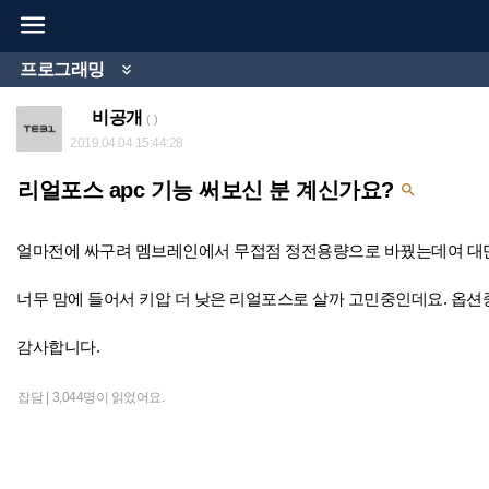

프로그래밍

비공개
( )
2019.04.04 15:44:28
리얼포스 apc 기능 써보신 분 계신가요?

얼마전에 싸구려 멤브레인에서 무접점 정전용량으로 바꿨는데여 대
너무 맘에 들어서 키압 더 낮은 리얼포스로 살까 고민중인데요. 옵션중
감사합니다.
잡담 |
3,044명이 읽었어요.