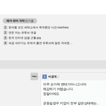
레어·유머·자작
인기글
1
한여름 코인 세탁소에서 목격했던 사건.manhwa
2
연돈 까는 유튜브 댓글
3
한국 인터넷 검열 근황.jpg
4
세금 내러가는 유재석 출연 유튜브에 달린 국세청 ...
1
비공개

아주 손가락 변태가아니고서야
체감하기 어렵습니다.
정말이에요.
균등일경우 키압이 전부 같은상태에는...