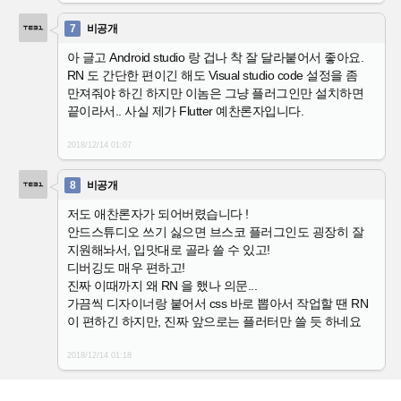
7
비공개
아 글고 Android studio 랑 겁나 착 잘 달라붙어서 좋아요.
RN 도 간단한 편이긴 해도 Visual studio code 설정을 좀
만져줘야 하긴 하지만 이놈은 그냥 플러그인만 설치하면
끝이라서.. 사실 제가 Flutter 예찬론자입니다.
2018/12/14
01:07
8
비공개
저도 애찬론자가 되어버렸습니다 !
안드스튜디오 쓰기 싫으면 브스코 플러그인도 굉장히 잘
지원해놔서, 입맛대로 골라 쓸 수 있고!
디버깅도 매우 편하고!
진짜 이때까지 왜 RN 을 했나 의문...
가끔씩 디자이너랑 붙어서 css 바로 뽑아서 작업할 땐 RN
이 편하긴 하지만, 진짜 앞으로는 플러터만 쓸 듯 하네요
2018/12/14
01:18