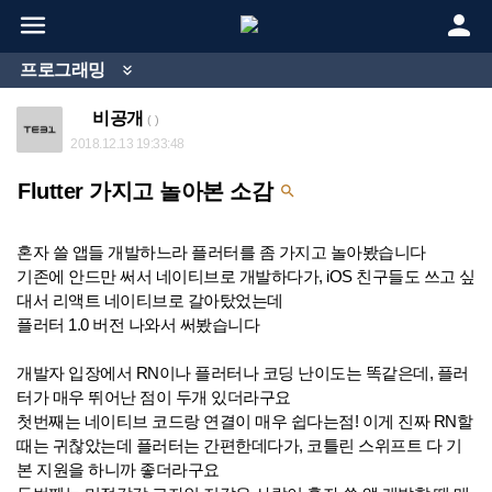


프로그래밍

비공개
( )
2018.12.13 19:33:48
Flutter 가지고 놀아본 소감

혼자 쓸 앱들 개발하느라 플러터를 좀 가지고 놀아봤습니다
기존에 안드만 써서 네이티브로 개발하다가, iOS 친구들도 쓰고 싶
대서 리액트 네이티브로 갈아탔었는데
플러터 1.0 버전 나와서 써봤습니다
개발자 입장에서 RN이나 플러터나 코딩 난이도는 똑같은데, 플러
터가 매우 뛰어난 점이 두개 있더라구요
첫번째는 네이티브 코드랑 연결이 매우 쉽다는점! 이게 진짜 RN할
때는 귀찮았는데 플러터는 간편한데다가, 코틀린 스위프트 다 기
본 지원을 하니까 좋더라구요