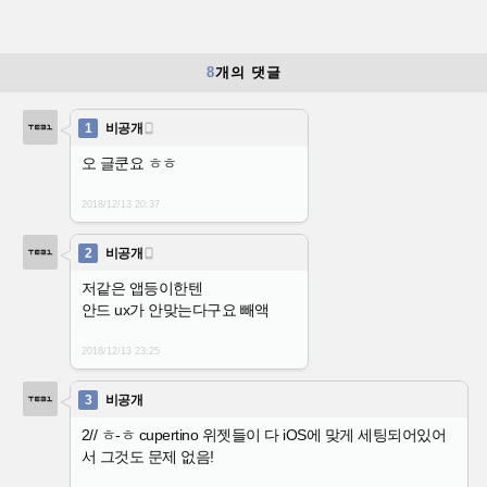
8
개의 댓글
1
비공개

오 글쿤요 ㅎㅎ
2018/12/13
20:37
2
비공개

저같은 앱등이한텐
안드 ux가 안맞는다구요 빼액
2018/12/13
23:25
3
비공개
2// ㅎ-ㅎ cupertino 위젯들이 다 iOS에 맞게 세팅되어있어
서 그것도 문제 없음!