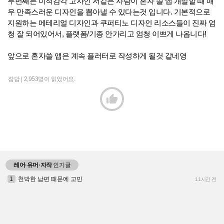
두번째는 미적감각 고자인 저같은 사람이 혼자 쓸 앱 개발할 때 매
우 만족스러운 디자인을 뽑아낼 수 있다는것 입니다. 기본적으로
지원하는 메테리얼 디자인과 쿠퍼티노 디자인 리소스들이 진짜 엄
청 잘 되어있어서, 플랫폼/기종 안가리고 엄청 이쁘게 나옵니다!
앞으로 혼자쓸 앱은 계속 플러터로 작성하게 될것 같네영
잡담 |
2,953명이 읽었어요.

레어·유머·자작
인기글
1
천박한 남편 때문에 고민
11시간 전