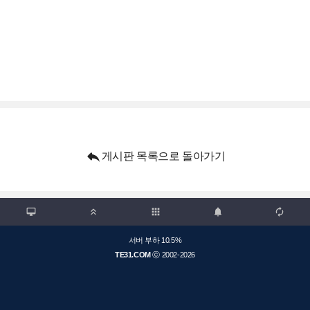

게시판 목록으로 돌아가기

apps



서버 부하 10.5%
TE31.COM
ⓒ 2002-2026