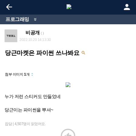


프로그래밍

비공개
( )
2022.10.20 14:13:30
당근마켓은 파이썬 쓰나봐요

첨부 이미지
1
개
unfold_more
누가 저런 스티커도 만들었네
당근이는 파이썬을 뿌셔~
잡담 |
4,507명이 읽었어요.