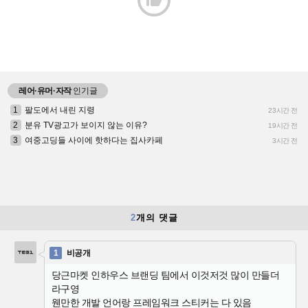

레어·유머·자작
인기글
1
팔도에서 내린 지령
23시간 전
2
분유 TV광고가 보이지 않는 이유?
19시간 전
3
여중고딩들 사이에 핫하다는 집사카페
3시간 전
2
개의 댓글
1
비공개
당근마켓 인하우스 브랜딩 팀에서 이것저것 많이 만들더
라구영
웬만한 개발 언어랑 프레임워크 스티커는 다 있음