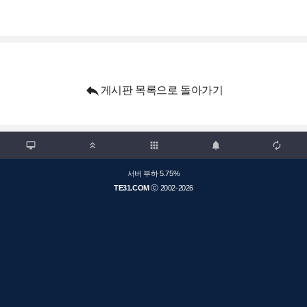

게시판 목록으로 돌아가기

apps



서버 부하 5.75%
TE31.COM
ⓒ 2002-2026