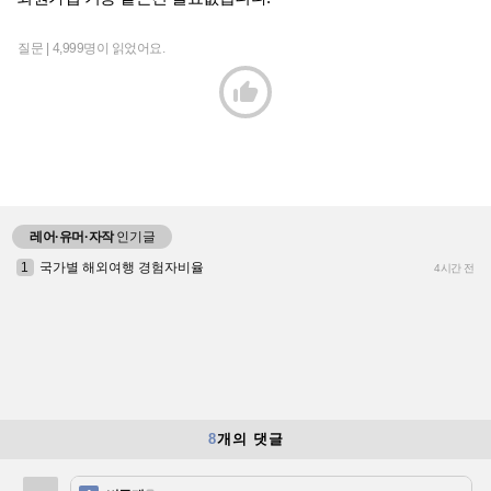
질문 |
4,999명이 읽었어요.

레어·유머·자작
인기글
1
국가별 해외여행 경험자비율
4시간 전
8
개의 댓글