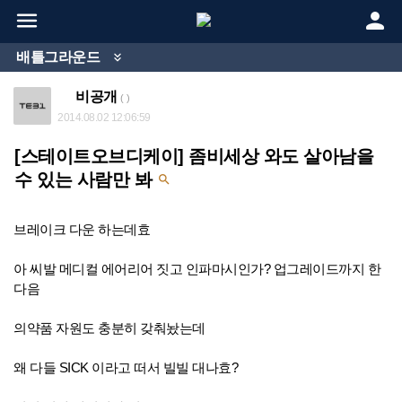


배틀그라운드

비공개
( )
2014.08.02 12:06:59
[스테이트오브디케이] 좀비세상 와도 살아남을
수 있는 사람만 봐

브레이크 다운 하는데효
아 씨발 메디컬 에어리어 짓고 인파마시인가? 업그레이드까지 한
다음
의약품 자원도 충분히 갖춰놨는데
왜 다들 SICK 이라고 떠서 빌빌 대나효?