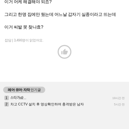
이거 어케 해결해야 되죠?
그리고 한명 집에만 뒀는데 어느날 갑자기 실종이라고 뜨는데
이거 씨발 못 찾나효?
잡담 |
3,496명이 읽었어요.

레어·유머·자작
인기글
1
스타가ǆ...
19시간 전
2
차고 CCTV 설치 후 영상확인하며 충격받은 남자
5시간 전