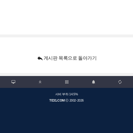

게시판 목록으로 돌아가기

apps



서버 부하 14.5%
TE31.COM
ⓒ 2002-2026