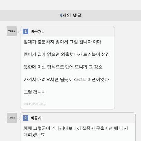
4
개의 댓글
1
비공개

침대가 충분하지 않아서 그럴 겁니다 아마
멤버가 집에 없으면 외출햇다가 트러블이 생긴
듯한데 미션 형식으로 맵에 뜨니까 그 장소
가셔서 대려오시면 될듯 에스코트 미션이엇나
그럴 겁니다
2014/08/02
14:19
2
비공개
헤헤 그렇군여 기다리다보니까 실종자 구출미션 퀘 떠서
데려왔네효