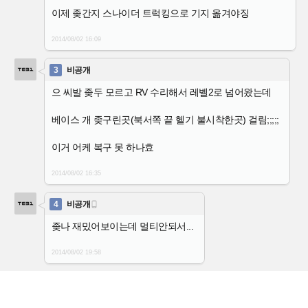
이제 좆간지 스나이더 트럭킹으로 기지 옮겨야징
2014/08/02
16:09
3
비공개
으 씨발 좆두 모르고 RV 수리해서 레벨2로 넘어왔는데
베이스 개 좆구린곳(북서쪽 끝 헬기 불시착한곳) 걸림;;;;;
이거 어케 복구 못 하나효
2014/08/02
16:35
4
비공개

좆나 재밌어보이는데 멀티안되서...
2014/08/02
19:58