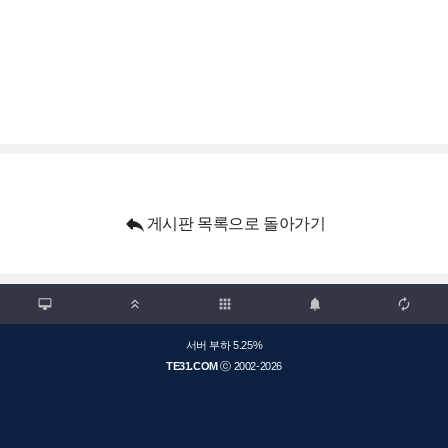

게시판 목록으로 돌아가기

apps



서버 부하 5.25%
TE31.COM
ⓒ 2002-2026