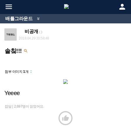


배틀그라운드

비공개
( )
2018.04.29 20:58:48
솔칰!!!

첨부 이미지
1
개
unfold_more
Yeeee
잡담 |
2,697명이 읽었어요.
