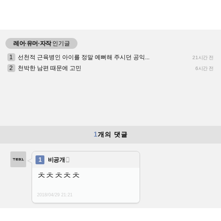
레어·유머·자작
인기글
1
선천적 근육병인 아이를 정말 예뻐해 주시던 공익...
21시간 전
2
천박한 남편 때문에 고민
6시간 전
1
개의 댓글
1
비공개

ㅊㅊㅊㅊㅊ
2018/04/29
21:21