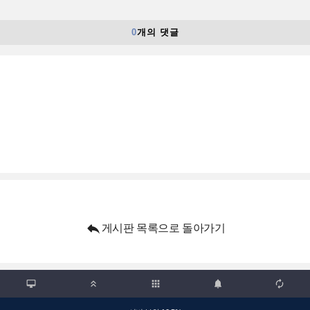
0
개의 댓글

게시판 목록으로 돌아가기

apps


