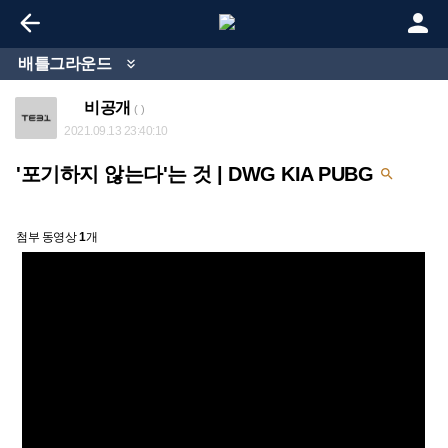


배틀그라운드

비공개
( )
2021.09.13 23:40:10
'포기하지 않는다'는 것 | DWG KIA PUBG

첨부 동영상
1
개