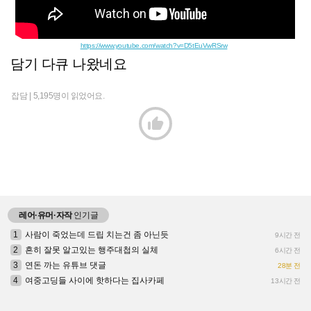
https://www.youtube.com/watch?v=D5tEuVwRSrw
담기 다큐 나왔네요
잡담 |
5,195명이 읽었어요.

레어·유머·자작
인기글
1
사람이 죽었는데 드립 치는건 좀 아닌듯
9시간 전
2
흔히 잘못 알고있는 행주대첩의 실체
6시간 전
3
연돈 까는 유튜브 댓글
28분 전
4
여중고딩들 사이에 핫하다는 집사카페
13시간 전