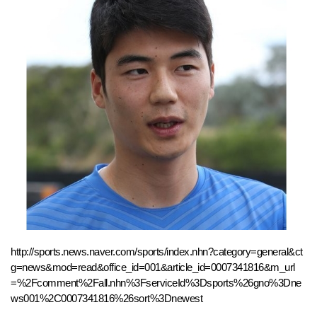
http://sports.news.naver.com/sports/index.nhn?category=general&ct
g=news&mod=read&office_id=001&article_id=0007341816&m_url
=%2Fcomment%2Fall.nhn%3FserviceId%3Dsports%26gno%3Dne
ws001%2C0007341816%26sort%3Dnewest