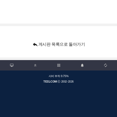

게시판 목록으로 돌아가기

apps



서버 부하 9.75%
TE31.COM
ⓒ 2002-2026