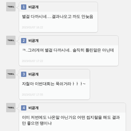
1
비공개
별걸 다까시네.....결과나오고 까도 안늦음
2015/01/07
16:22
2
비공개
ㅋ..그러게여 별걸 다까시네.. 솔직히 틀린말은 아닌데
2015/01/07
17:22
3
비공개
자철아 이번대회는 푹쉬거라ㅏㅏㅏ~
2015/01/07
17:55
4
비공개
이미 저번에도 나온말 아닌가요 어떤 씹지랄을 해도 결과
만 좋으면 땡이냐