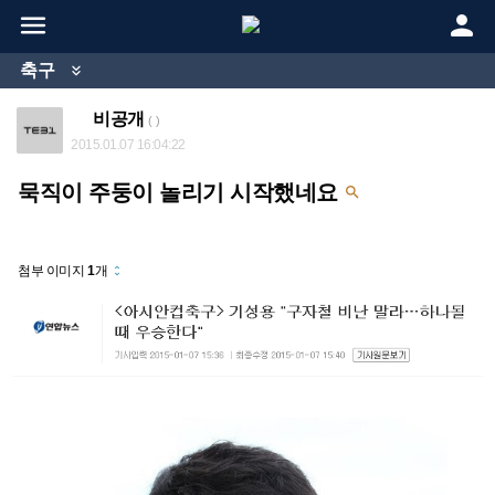


축구

비공개
( )
2015.01.07 16:04:22
묵직이 주둥이 놀리기 시작했네요

첨부 이미지
1
개
unfold_more