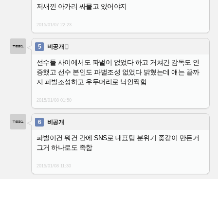
저새낀 아가리 싸물고 있어야지
2015/01/07
22:23
5
비공개

선수들 사이에서도 파벌이 없었다 하고 거쳐간 감독도 인
증했고 선수 본인도 파벌조성 없었다 밝혔는데 얘는 끝까
지 파벌조성하고 우두머리로 낙인찍힘
2015/01/08
01:50
6
비공개
파벌이건 뭐건 간에 SNS로 대표팀 분위기 좆같이 만든거
그거 하나로도 족함
2015/01/08
11:30