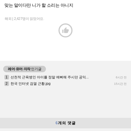
맞는 말이다만 니가 할 소리는 아니지
해외 |
2,427명이 읽었어요.

레어·유머·자작
인기글
1
선천적 근육병인 아이를 정말 예뻐해 주시던 공익...
6시간 전
2
한국 인터넷 검열 근황.jpg
15시간 전
6
개의 댓글