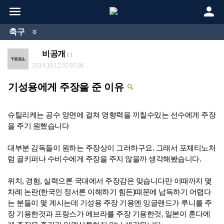


축구

비공개
( )
2014.10.12 07:07:04
기성용에게 주장을 준 이유

슈틸리케는 공수 양면에 걸쳐 영향력을 끼칠수있는 선수에게 주장
을 주기 원했습니다
대부분 감독들이 원하는 주장상이 그러하구요. 그래서 포체티노처
럼 골키퍼나 수비수에게 주장을 주지 않을까 생각해봤습니다.
위치, 경험, 실력으론 국대에서 주장감은 맞습니다만 이때까지 몇
차례 논란(한국인 정서론 이해하기 힘든)때문에 납득하기 어렵다
는 분들이 몇 계시는데 기성용 주장 기용엔 잉글랜드가 루니를 주
장 기용한것과 프랑스가 에브라를 주장 기용한것, 일본이 혼다에