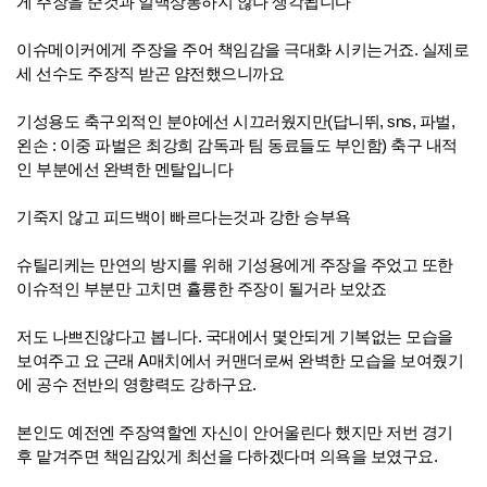
게 주장을 준것과 일맥상통하지 않나 생각됩니다
이슈메이커에게 주장을 주어 책임감을 극대화 시키는거죠. 실제로
세 선수도 주장직 받곤 얌전했으니까요
기성용도 축구외적인 분야에선 시끄러웠지만(답니뛰, sns, 파벌,
왼손 : 이중 파벌은 최강희 감독과 팀 동료들도 부인함) 축구 내적
인 부분에선 완벽한 멘탈입니다
기죽지 않고 피드백이 빠르다는것과 강한 승부욕
슈틸리케는 만연의 방지를 위해 기성용에게 주장을 주었고 또한
이슈적인 부분만 고치면 휼륭한 주장이 될거라 보았죠
저도 나쁘진않다고 봅니다. 국대에서 몇안되게 기복없는 모습을
보여주고 요 근래 A매치에서 커맨더로써 완벽한 모습을 보여줬기
에 공수 전반의 영향력도 강하구요.
본인도 예전엔 주장역할엔 자신이 안어울린다 했지만 저번 경기
후 맡겨주면 책임감있게 최선을 다하겠다며 의욕을 보였구요.