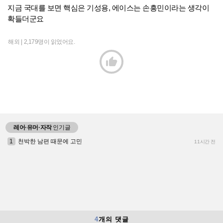
지금 국대를 보면 핵심은 기성용, 에이스는 손흥민이라는 생각이
확들더군요
해외 |
2,179명이 읽었어요.

레어·유머·자작
인기글
1
천박한 남편 때문에 고민
11시간 전
4
개의 댓글