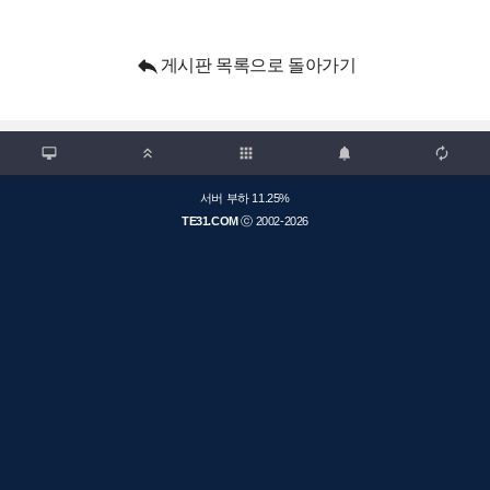

게시판 목록으로 돌아가기

apps



서버 부하 11.25%
TE31.COM
ⓒ 2002-2026