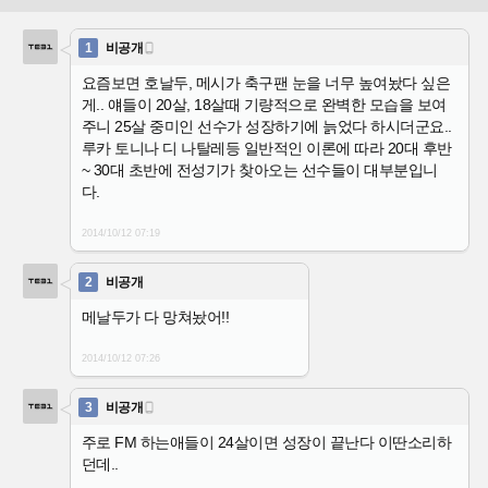
1
비공개

요즘보면 호날두, 메시가 축구팬 눈을 너무 높여놨다 싶은
게.. 얘들이 20살, 18살때 기량적으로 완벽한 모습을 보여
주니 25살 중미인 선수가 성장하기에 늙었다 하시더군요..
루카 토니나 디 나탈레등 일반적인 이론에 따라 20대 후반
~ 30대 초반에 전성기가 찾아오는 선수들이 대부분입니
다.
2014/10/12
07:19
2
비공개
메날두가 다 망쳐놨어!!
2014/10/12
07:26
3
비공개

주로 FM 하는애들이 24살이면 성장이 끝난다 이딴소리하
던데..