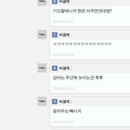
6
비공개
기도할테니까 한판 저주면안대영?
2017/02/22
18:07
7
비공개
ㅋㅋㅋㅋㅋㅋㅋㅋㅋㅋㅋㅋㅋㅋㅋ
2017/02/22
18:10
8
비공개

감바는 푸근해 보이는군 후후
2017/02/22
19:18
9
비공개

광저우는 빼시지
2017/02/22
19:27