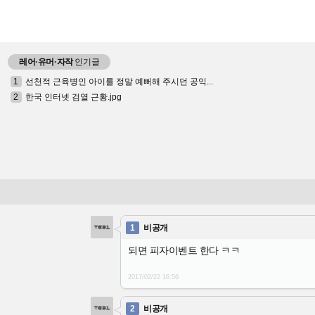
레어·유머·자작
인기글
1
선천적 근육병인 아이를 정말 예뻐해 주시던 공익...
2
한국 인터넷 검열 근황.jpg
1
비공개
되면 피자이벤트 한다 ㅋㅋ
2017/02/22
16:56
2
비공개