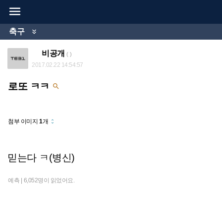

축구

비공개
( )
2017.02.22 14:54:57
로또 ㅋㅋ

첨부 이미지
1
개
unfold_more
믿는다 ㅋ(병신)
예측 |
6,052명이 읽었어요.