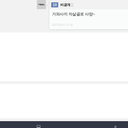
10
비공개

가와사끼 자살골로 사망~
2017/02/22
21:19

