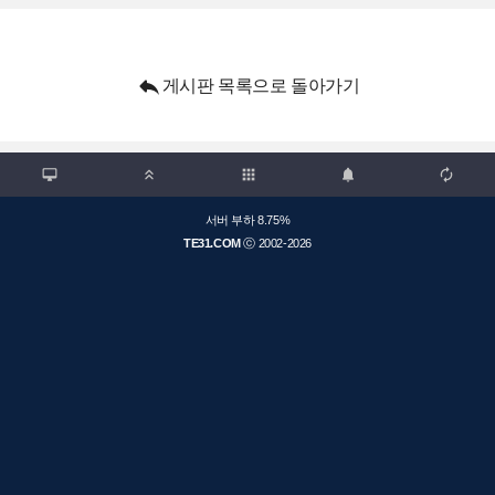

게시판 목록으로 돌아가기

apps



서버 부하 8.75%
TE31.COM
ⓒ 2002-2026