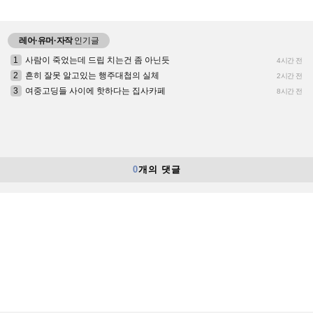
레어·유머·자작
인기글
1
사람이 죽었는데 드립 치는건 좀 아닌듯
4시간 전
2
흔히 잘못 알고있는 행주대첩의 실체
2시간 전
3
여중고딩들 사이에 핫하다는 집사카페
8시간 전
0
개의 댓글