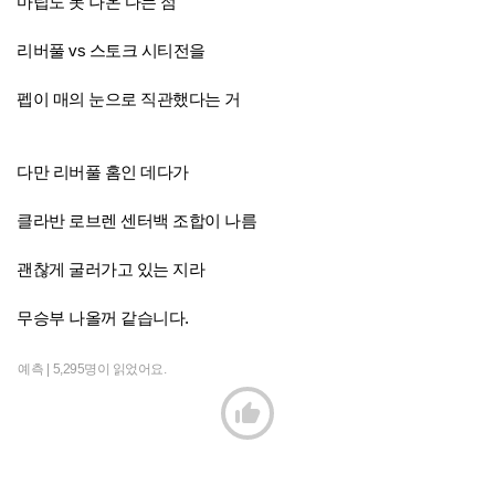
마팁도 못 나온 다는 점
리버풀 vs 스토크 시티전을
펩이 매의 눈으로 직관했다는 거
다만 리버풀 홈인 데다가
클라반 로브렌 센터백 조합이 나름
괜찮게 굴러가고 있는 지라
무승부 나올꺼 같습니다.
예측 |
5,295명이 읽었어요.
