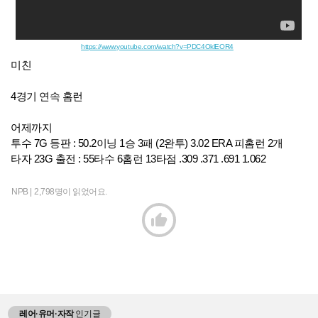
https://www.youtube.com/watch?v=PDC4OklEOR4
미친
4경기 연속 홈런
어제까지
투수 7G 등판 : 50.2이닝 1승 3패 (2완투) 3.02 ERA 피홈런 2개
타자 23G 출전 : 55타수 6홈런 13타점 .309 .371 .691 1.062
NPB |
2,798명이 읽었어요.

레어·유머·자작
인기글