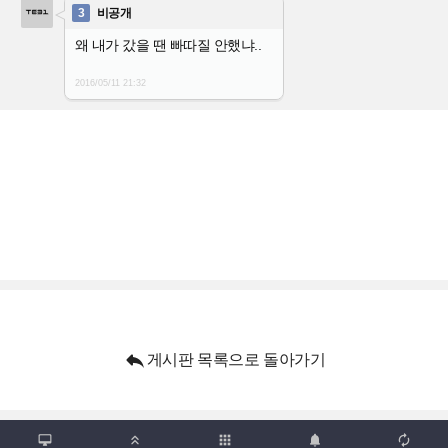
3
비공개
왜 내가 갔을 땐 빠따질 안했냐..
2016/05/11
21:32

게시판 목록으로 돌아가기

apps


