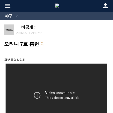


야구

비공개
( )
2016.05.11 21:18:52
오타니 7호 홈런

첨부 동영상
1
개