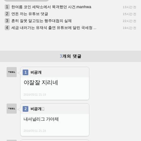
1
한여름 코인 세탁소에서 목격했던 사건.manhwa
13시간 전
2
연돈 까는 유튜브 댓글
15시간 전
3
흔히 잘못 알고있는 행주대첩의 실체
22시간 전
4
세금 내러가는 유재석 출연 유튜브에 달린 국세청 ...
19시간 전
3
개의 댓글
1
비공개
야잘잘 지리네
2016/05/11
21:19
2
비공개

내셔널리그 가야제
2016/05/11
21:24