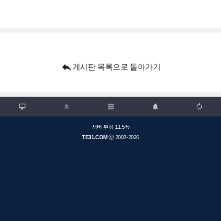

게시판 목록으로 돌아가기

apps



서버 부하 11.5%
TE31.COM
ⓒ 2002-2026