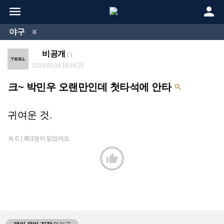


야구

비공개
( )
2016.05.04 18:34:25
크~ 박민우 오랜만인데 첫타석에 안타

귀여운 것.
ＮＣ |
951명이 읽었어요.
