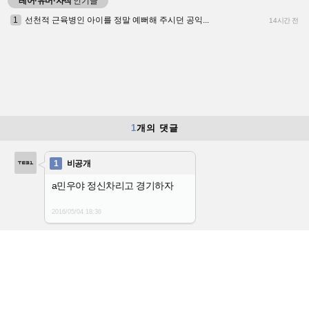
레어·유머·자작
인기글
1
선천적 근육병인 아이를 정말 예뻐해 주시던 공익...
14시간 전
1
개의 댓글
1
비공개
a민우야 정신차리고 경기하자
2016/05/04
18:36