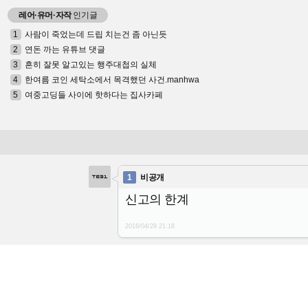
레어·유머·자작
인기글
1
사람이 죽었는데 드립 치는건 좀 아닌듯
2
연돈 까는 유튜브 댓글
3
흔히 잘못 알고있는 행주대첩의 실체
4
한여름 코인 세탁소에서 목격했던 사건.manhwa
5
여중고딩들 사이에 핫하다는 집사카페
1
비공개
신고의 한계
2016/04/29
21:18