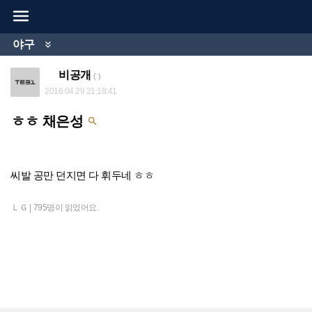

야구

비공개
( )
2016.04.29 21:18:41
ㅎㅎ 채은성

씨발 공만 던지면 다 휘두네 ㅎㅎ
ＬＧ |
795명이 읽었어요.