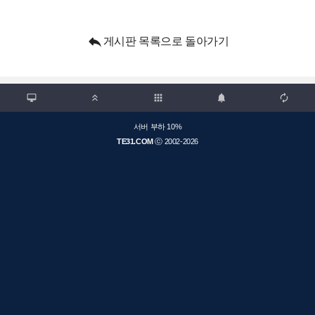

게시판 목록으로 돌아가기

apps



서버 부하 10%
TE31.COM
ⓒ 2002-2026