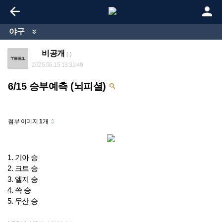


야구

비공개
( )
2025.06.15 13:32:49
6/15 승부예측 (뇌피셜)

첨부 이미지
1
개
unfold_more
1. 기아 승
2. 크트 승
3. 엘지 승
4. 쓱 승
5. 두산 승