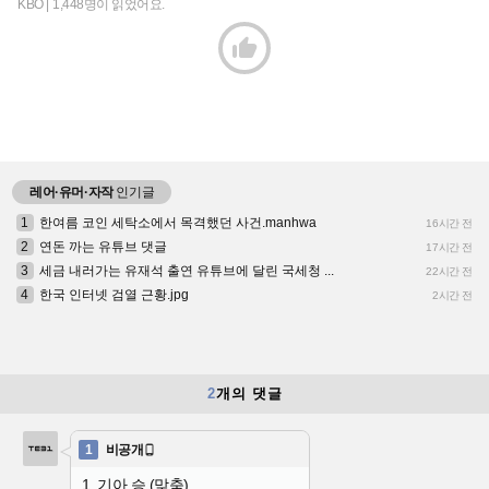
KBO |
1,448명이 읽었어요.

레어·유머·자작
인기글
1
한여름 코인 세탁소에서 목격했던 사건.manhwa
16시간 전
2
연돈 까는 유튜브 댓글
17시간 전
3
세금 내러가는 유재석 출연 유튜브에 달린 국세청 ...
22시간 전
4
한국 인터넷 검열 근황.jpg
2시간 전
2
개의 댓글
1
비공개

1. 기아 승 (맞춤)