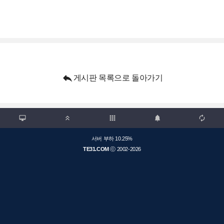

게시판 목록으로 돌아가기

apps



서버 부하 10.25%
TE31.COM
ⓒ 2002-2026