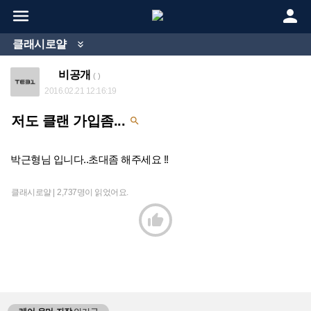


클래시로얄

비공개
( )
2016.02.21 12:16:19
저도 클랜 가입좀...

박근형님 입니다..초대좀 해주세요 !!
클래시로얄 |
2,737명이 읽었어요.
