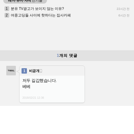
레어·유머·자작
인기글
1
분유 TV광고가 보이지 않는 이유?
22시간 전
2
여중고딩들 사이에 핫하다는 집사카페
6시간 전
1
개의 댓글
1
비공개

저두 길갑했습니다.
베베
2016/02/21
12:36