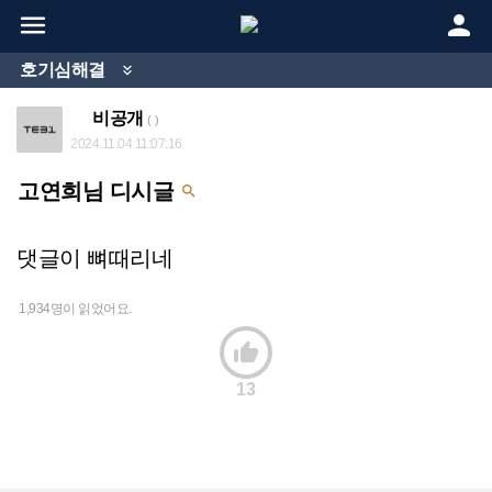


호기심해결

비공개
( )
2024.11.04 11:07:16
고연희님 디시글

댓글이 뼈때리네
1,934명이 읽었어요.

13