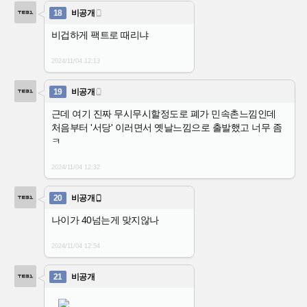
18
비공개

비겁하게 팩트로 때리냐
2024/11/04
12:13
19
비공개

근데 여기 진짜 무시무시할정도로 폐가 민속촌느낌인데
처음부터 '서당' 이러면서 옛날느낌으로 출발했고 너무 좀
ㅋ
2024/11/04
12:32
20
비공개

나이가 40넘는게 맞지않나
2024/11/04
12:54
21
비공개