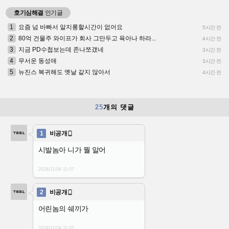
호기심해결
인기글
1
요즘 넘 바빠서 알지롱할시간이 없어요
5시간 전
2
80억 건물주 와이프가 회사 그만두고 육아나 하라...
4시간 전
3
지금 PD수첩보는데 존나쪼갰네
3시간 전
4
무서운 동성애
3시간 전
5
뉴진스 복귀해도 옛날 같지 않아서
4시간 전
25
개의 댓글
1
비공개

시발놈아 니가 뭘 알어
2024/11/04
11:07
2
비공개

어린놈의 쉐끼가
2024/11/04
11:07