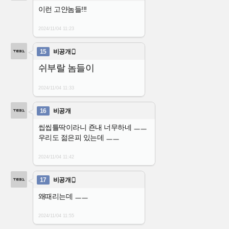
이런 고얀놈들!!!
2024/11/04
11:23
15
비공개

쉬부랄 놈들이
2024/11/04
11:33
16
비공개
씹씹틀딱이라니 죤내 너무하네 ㅡㅡ
우리도 젊은피 있는데 ㅡㅡ
2024/11/04
11:42
17
비공개

왜때리는데 ㅡㅡ
2024/11/04
11:55