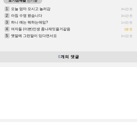
호기심해결
인기글
1
오늘 엄마 모시고 놀러감
3시간 전
2
아침 수영 왔습니다
3시간 전
3
하니 얘는 뭐하는애임?
1시간 전
4
여자들 (이쁜)인생 좀나재밋을거같음
1분 전
5
옛말에 그런말이 있다면서요
2시간 전
0
개의 댓글