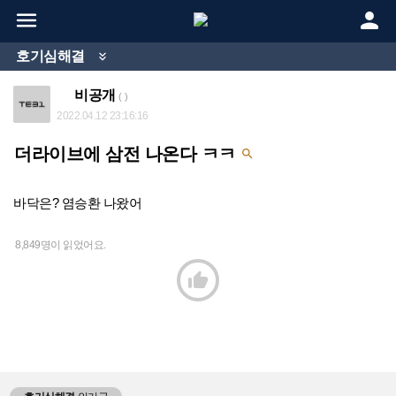


호기심해결

비공개
( )
2022.04.12 23:16:16
더라이브에 삼전 나온다 ㅋㅋ

바닥은? 염승환 나왔어
8,849명이 읽었어요.
