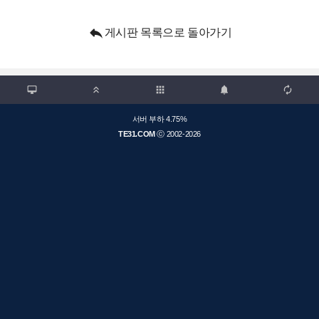

게시판 목록으로 돌아가기

apps



서버 부하 4.75%
TE31.COM
ⓒ 2002-2026