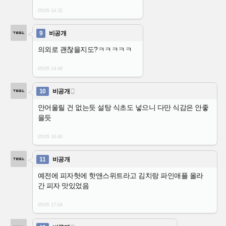
05/05 14:32
9
비공개
의외로 괜찮을지도?ㅋㅋㅋㅋㅋ
05/05 14:49
10
비공개

안어울릴 건 없는듯 설탕 식초도 넣으니 다만 식감은 안좋
을듯
05/05 16:40
11
비공개
예전에 피자헛에 핫앤스위트라고 김치랑 파인애플 올라
간 피자 맛있었음
05/05 17:04