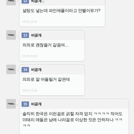
12
비공개

설탕도 넣는데 파인애플이라고 안됄이유가?
05/05 18:02
13
비공개
의외로 괜찮을거 같음여...
05/05 20:04
14
비공개
의외로 잘 어울릴거 같은데
05/05 22:48
15
비공개
솔직히 한국은 이런걸로 긁힐 자격 없지 ㅋㅋㅋㅋ 적어도
이태리 애들은 남에 나라걸로 이상한 짓은 안하자나 ㅋㅋ
ㅋㅋ