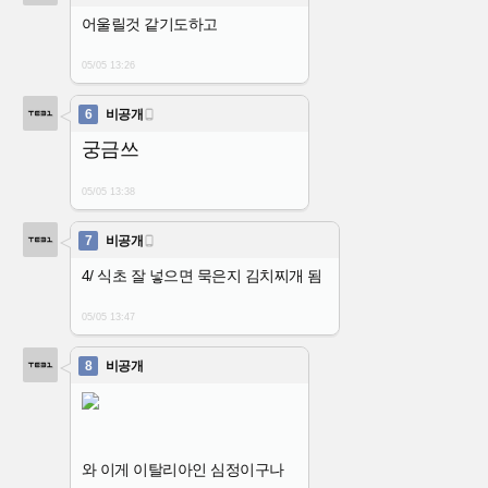
어울릴것 같기도하고
05/05 13:26
6
비공개

궁금쓰
05/05 13:38
7
비공개

4/ 식초 잘 넣으면 묵은지 김치찌개 됨
05/05 13:47
8
비공개
와 이게 이탈리아인 심정이구나