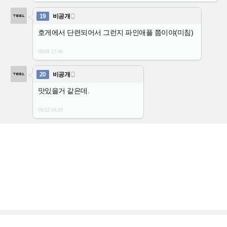
19
비공개

호게에서 단련되어서 그런지 파인애플 쯤이야(미침)
05/09 17:46
20
비공개

맛있을거 같은데.
05/12 04:25