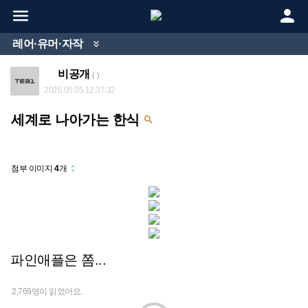


레어·유머·자작

비공개
( )
2026.05.05 12:37:32
세계로 나아가는 한식

첨부 이미지
4
개
unfold_more
파인애플은 쫌...
2,769명이 읽었어요.