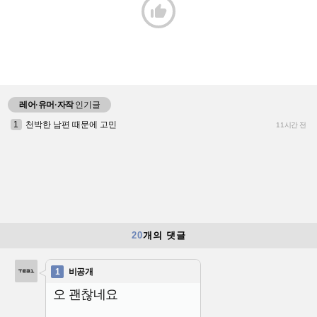

레어·유머·자작
인기글
1
천박한 남편 때문에 고민
11시간 전
20
개의 댓글
1
비공개
오 괜찮네요