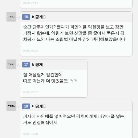
05/05 22:49
16
비공개

순간 단무지인가? 했다가 파인애플 익힌것을 보고 잠깐
뇌정지 왔는데, 익힌거 보면 신맛을 좀 줄여서 묵은지 김
치찌개 느낌 나는 조립법 아닐까 잠깐 생각해보았읍니다
05/06 03:20
17
비공개
잘 어울릴거 같긴한데
따로 먹는게 더 맛있을듯 ㅋㅋ
05/06 05:45
18
비공개

피자에 파인애플 넣어먹으면 김치찌개에 파인애플 넣는
거도 인정해줘야지
05/09 13:05