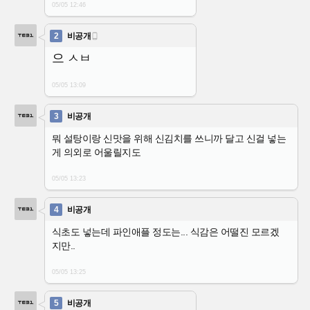
05/05 12:46
2
비공개

으 ㅅㅂ
05/05 13:09
3
비공개
뭐 설탕이랑 신맛을 위해 신김치를 쓰니까 달고 신걸 넣는
게 의외로 어울릴지도
05/05 13:23
4
비공개
식초도 넣는데 파인애플 정도는... 식감은 어떨진 모르겠
지만..
05/05 13:25
5
비공개