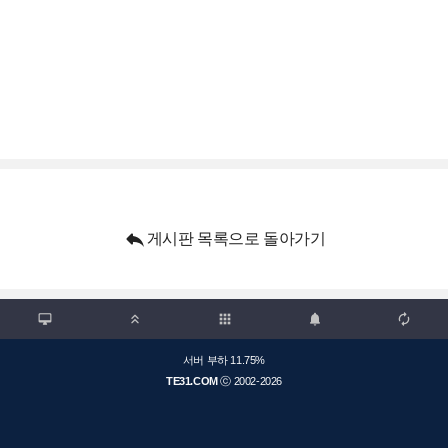

게시판 목록으로 돌아가기

apps



서버 부하 11.75%
TE31.COM
ⓒ 2002-2026