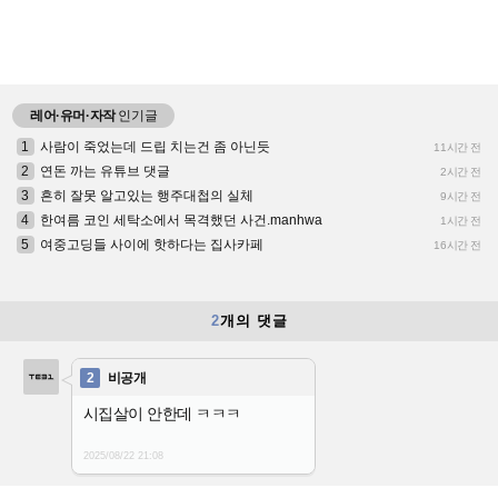
레어·유머·자작
인기글
1
사람이 죽었는데 드립 치는건 좀 아닌듯
11시간 전
2
연돈 까는 유튜브 댓글
2시간 전
3
흔히 잘못 알고있는 행주대첩의 실체
9시간 전
4
한여름 코인 세탁소에서 목격했던 사건.manhwa
1시간 전
5
여중고딩들 사이에 핫하다는 집사카페
16시간 전
2
개의 댓글
2
비공개
시집살이 안한데 ㅋㅋㅋ
2025/08/22
21:08