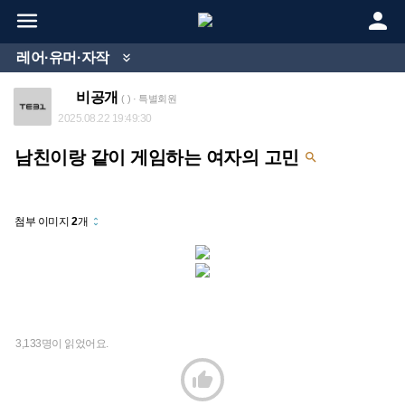


레어·유머·자작

비공개
( ) · 특별회원
2025.08.22 19:49:30
남친이랑 같이 게임하는 여자의 고민

첨부 이미지
2
개
unfold_more
3,133명이 읽었어요.
