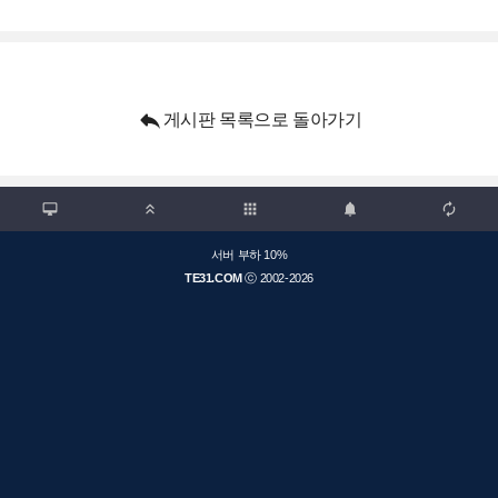

게시판 목록으로 돌아가기

apps



서버 부하 10%
TE31.COM
ⓒ 2002-2026