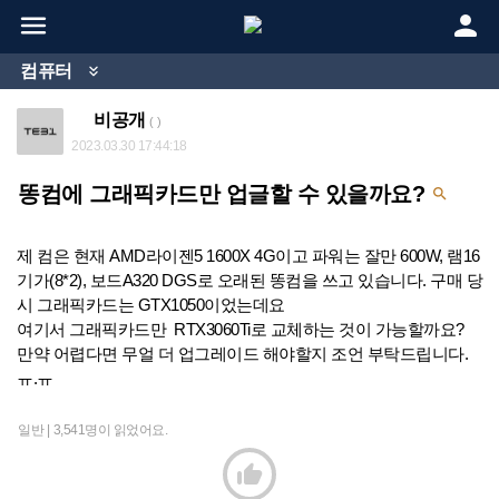


컴퓨터

비공개
( )
2023.03.30 17:44:18
똥컴에 그래픽카드만 업글할 수 있을까요?

제 컴은 현재 AMD라이젠5 1600X 4G이고 파워는 잘만 600W, 램16
기가(8*2), 보드A320 DGS로 오래된 똥컴을 쓰고 있습니다. 구매 당
시 그래픽카드는 GTX1050이었는데요
여기서 그래픽카드만 RTX3060Ti로 교체하는 것이 가능할까요?
만약 어렵다면 무얼 더 업그레이드 해야할지 조언 부탁드립니다.
ㅠ.ㅠ
일반 |
3,541명이 읽었어요.
