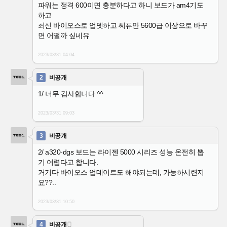
파워는 정격 600이면 충분하다고 하니 보드가 am4기도
하고
최신 바이오스로 업뎃하고 씨퓨만 5600급 이상으로 바꾸
면 어떨까 싶네유
2023/03/31
04:04
2
비공개
1/ 너무 감사합니다 ^^
2023/03/31
09:03
3
비공개
2/ a320-dgs 보드는 라이젠 5000 시리즈 성능 온전히 뽑
기 어렵다고 합니다.
거기다 바이오스 업데이트도 해야되는데, 가능하시련지
요??..
2023/03/31
10:50
4
비공개
