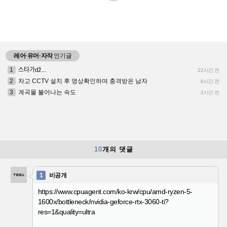
레어·유머·자작
인기글
1
스타가ǆ...
22시간 전
2
차고 CCTV 설치 후 영상확인하며 충격받은 남자
8시간 전
3
계곡물 불어나는 속도
2시간 전
10
개의 댓글
1
비공개
https://www.cpuagent.com/ko-krw/cpu/amd-ryzen-5-
1600x/bottleneck/nvidia-geforce-rtx-3060-ti?
res=1&quality=ultra