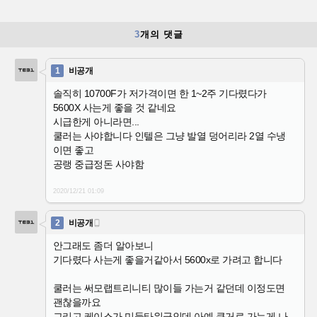
3
개의 댓글
1
비공개
솔직히 10700F가 저가격이면 한 1~2주 기다렸다가
5600X 사는게 좋을 것 같네요
시급한게 아니라면...
쿨러는 사야합니다 인텔은 그냥 발열 덩어리라 2열 수냉
이면 좋고
공랭 중급정돈 사야함
2020/12/21
01:09
2
비공개

안그래도 좀더 알아보니
기다렸다 사는게 좋을거같아서 5600x로 가려고 합니다
쿨러는 써모랩트리니티 많이들 가는거 같던데 이정도면
괜찮을까요
그리고 케이스가 미들타워급인데 아예 큰거로 가는게 나