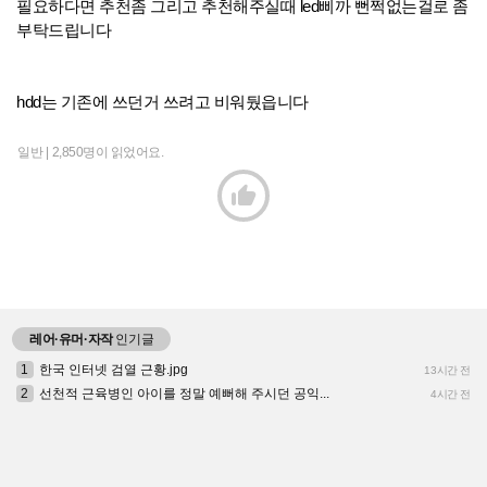
필요하다면 추천좀 그리고 추천해주실때 led삐까 뻔쩍없는걸로 좀
부탁드립니다
hdd는 기존에 쓰던거 쓰려고 비워뒀읍니다
일반 |
2,850명이 읽었어요.

레어·유머·자작
인기글
1
한국 인터넷 검열 근황.jpg
13시간 전
2
선천적 근육병인 아이를 정말 예뻐해 주시던 공익...
4시간 전