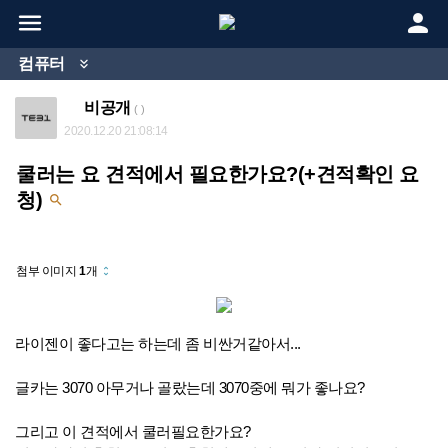


컴퓨터

비공개
( )
2020.12.20 21:08:14
쿨러는 요 견적에서 필요한가요?(+견적확인 요
청)

첨부 이미지
1
개
unfold_more
라이젠이 좋다고는 하는데 좀 비싼거같아서...
글카는 3070 아무거나 골랐는데 3070중에 뭐가 좋나요?
그리고 이 견적에서 쿨러필요한가요?