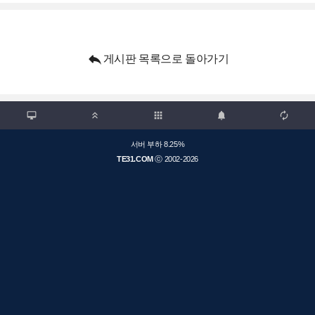

게시판 목록으로 돌아가기

apps



서버 부하 8.25%
TE31.COM
ⓒ 2002-2026