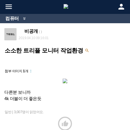


컴퓨터

비공개
( )
2019.04.10 09:16:01
소소한 트리플 모니터 작업환경

첨부 이미지
1
개
unfold_more
다른분 보니까
4k 더블이 더 좋은듯
일반 |
3,007명이 읽었어요.
