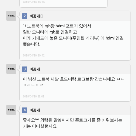
2019/04/10
10:26
2
비공개

1/ 노트북에 rgb랑 hdmi 포트가 있어서
일반 모니터에 rgb로 연결하고
아래 키패드에 놓은 모니터(주연텤 캐리뷰) 에 hdmi 연결
했습니당.
2019/04/10
10:42
3
비공개
아 병신 노트북 시발 흐드미랑 르그브랑 간섭나네요 ㅁㄴ
ㅇㄹㄴㅇㄹ
2019/04/10
11:01
4
비공개
좋네요^^ 외람된 말씀이지만 폰트크기를 좀 키워보시는
거는 어떠실런지요