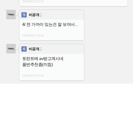
2019/04/10
12:37
5
비공개

4/ 전 가까이 있는건 잘 보여서...
2019/04/12
14:29
6
비공개

토런트에 av받고계시네
품번추천좀(미침)
2019/04/23
07:35