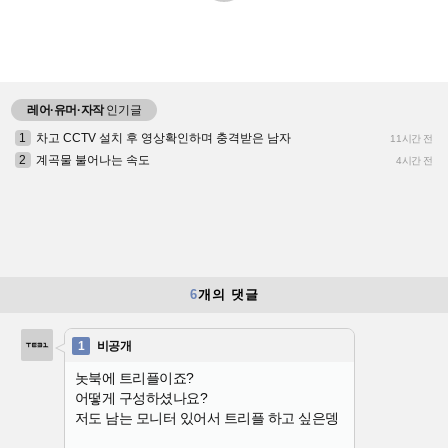
레어·유머·자작
인기글
1
차고 CCTV 설치 후 영상확인하며 충격받은 남자
11시간 전
2
계곡물 불어나는 속도
4시간 전
6
개의 댓글
1
비공개
놋북에 트리플이죠?
어떻게 구성하셨나요?
저도 남는 모니터 있어서 트리플 하고 싶은뎅