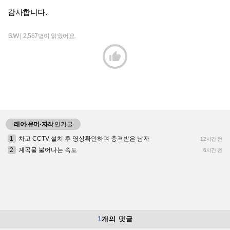
감사합니다.
S/W |
2,567명이 읽었어요.

레어·유머·자작
인기글
1
차고 CCTV 설치 후 영상확인하며 충격받은 남자
12시간 전
2
계곡물 불어나는 속도
6시간 전
1
개의 댓글