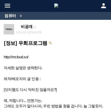


컴퓨터

비공개
( )
2015.02.18 09:42:05
[정보] 우회프로그램

http://mcloud.so/
자세한 설명은 생략한다.
제작/배포자의 글 인용 :
[닷지웹도 다시 막히진 않을까요?]
예, 막힙니다... 언젠가는.
그래도 모두가 알다시피, 우린 방법을 찾을 겁니다. 늘 그렇듯이.