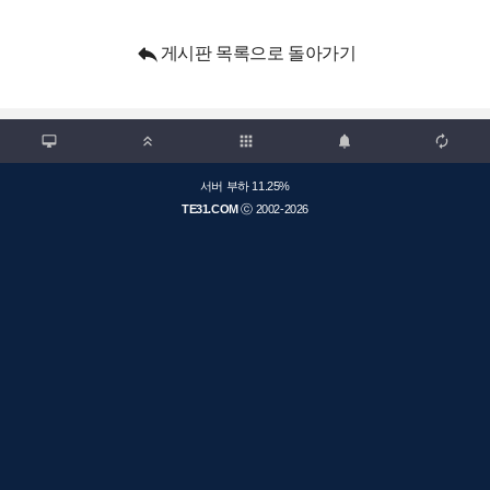

게시판 목록으로 돌아가기

apps



서버 부하 11.25%
TE31.COM
ⓒ 2002-2026