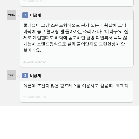
2012/08/15
12:54
2
비공개
쿨러없이 그냥 스탠드형식으로 된거 쓰는데 확실히 그냥
바닥에 놓고 쓸때랑 팬 돌아가는 소리가 다르더라구요. 실
제로 게임할때도 바닥에 놓고하면 금방 과열되서 뚝뚝 끊
기는데 스탠드형식으로 살짝 들어만줘도 그런현상이 안
보이네요.
2012/08/15
20:55
3
비공개
여름에 뜨겁지 않은 팜프레스를 이용하고 싶을 때..효과적
2012/08/16
07:50