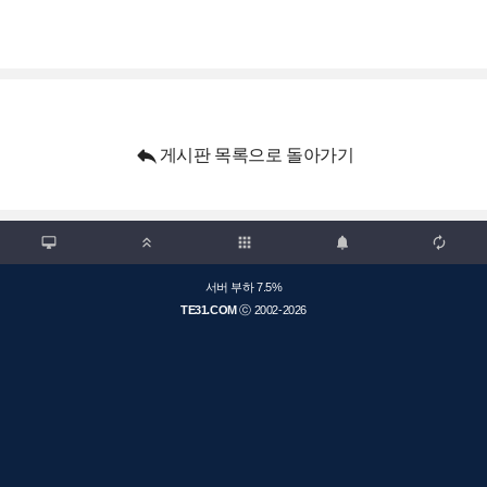

게시판 목록으로 돌아가기

apps



서버 부하 7.5%
TE31.COM
ⓒ 2002-2026