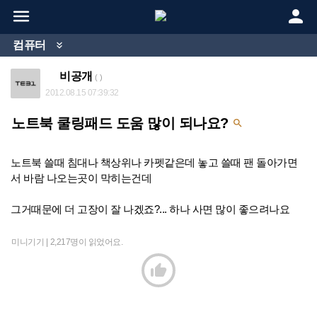


컴퓨터

비공개
( )
2012.08.15 07:39:32
노트북 쿨링패드 도움 많이 되나요?

노트북 쓸때 침대나 책상위나 카펫같은데 놓고 쓸때 팬 돌아가면
서 바람 나오는곳이 막히는건데
그거때문에 더 고장이 잘 나겠죠?... 하나 사면 많이 좋으려나요
미니기기 |
2,217명이 읽었어요.
