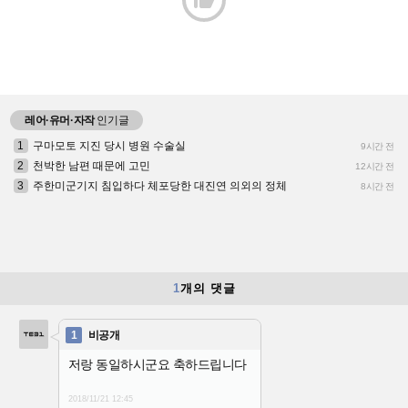

레어·유머·자작
인기글
1
구마모토 지진 당시 병원 수술실
9시간 전
2
천박한 남편 때문에 고민
12시간 전
3
주한미군기지 침입하다 체포당한 대진연 의외의 정체
8시간 전
1
개의 댓글
1
비공개
저랑 동일하시군요 축하드립니다
2018/11/21
12:45