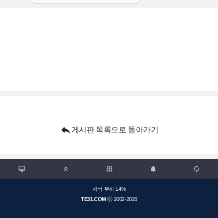

게시판 목록으로 돌아가기

apps



서버 부하 14%
TE31.COM
ⓒ 2002-2026