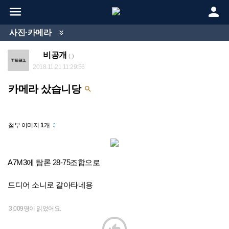


사진·카메라

비공개
( )
2018.11.21 11:29:56
카메라 샀습니당

첨부 이미지
1
개
unfold_more
A7M3에 탐론 28-75조합으로
드디어 소니로 갈아타네용
3,009명이 읽었어요.