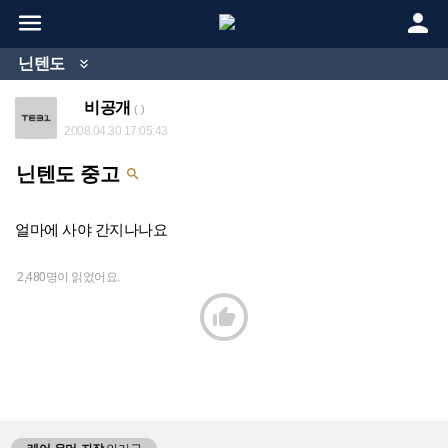


닌텐도

비공개
( )
2008.04.30 17:05:43
닌텐도 중고

얼마에 사야 간지나나요
2,480명이 읽었어요.
