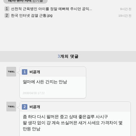
레어·유머·자작
인기글
1
선천적 근육병인 아이를 정말 예뻐해 주시던 공익...
9시간 전
2
한국 인터넷 검열 근황.jpg
19시간 전
3
개의 댓글
1
비공개
얼마에 사든 간지는 안남
2008/04/30
17:22
2
비공개
좀 하다 다시 팔꺼믄 중고 상태 좋은걸루 사시구
팔 생각 없이 걍 계속 쓰실꺼믄 새거 사세요 가격차이 몇
만원 안남