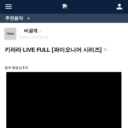


추천음악

비공개
( )
2026.01.19 22:45:43
키라라 LIVE FULL [파이오니어 시리즈]

첨부 동영상
1
개