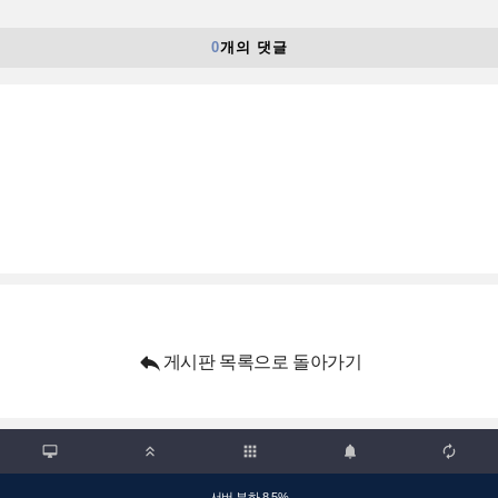
0
개의 댓글

게시판 목록으로 돌아가기

apps



서버 부하 8.5%