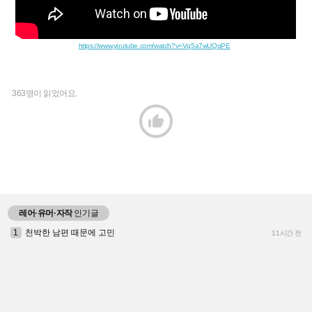
https://www.youtube.com/watch?v=Vq5a7wUQqPE
363명이 읽었어요.

레어·유머·자작
인기글
1
천박한 남편 때문에 고민
11시간 전