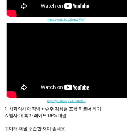
https://youtu.be/1fJoinwPToY
https://youtu.be/jZ7J3P3bHAE
1. 치과의사 매직박 + 슈주 김희철 포함 티르너 쐐기
2. 법사 대 흑마 레이드 DPS 대결
귀마개 채널 꾸준한 재미 좋네요