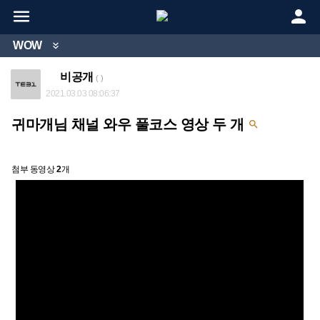


WOW

비공개
( )
2021.03.03 08:06:37
귀마개님 채널 와우 풀코스 영상 두 개

첨부 동영상
2
개