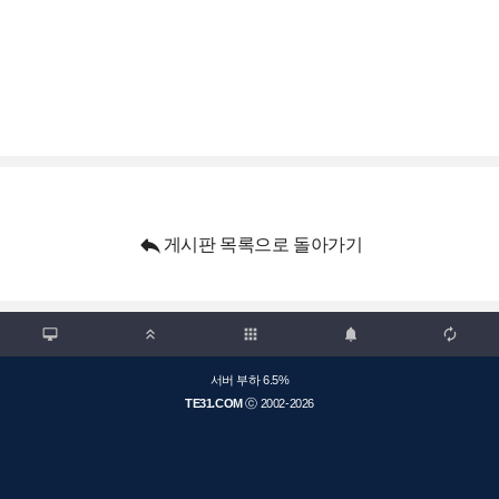

게시판 목록으로 돌아가기

apps



서버 부하 6.5%
TE31.COM
ⓒ 2002-2026