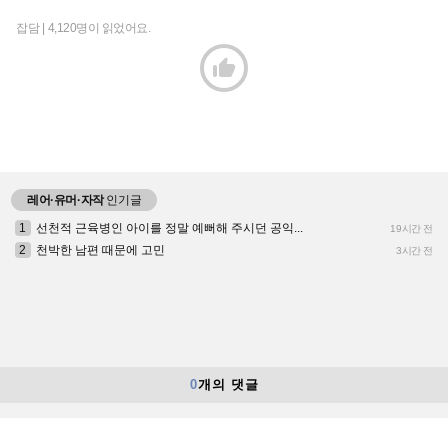
잡담 |
4,120명이 읽었어요.

레어·유머·자작
인기글
1
선천적 근육병인 아이를 정말 예뻐해 주시던 공익...
19시간 전
2
천박한 남편 때문에 고민
3시간 전
0
개의 댓글