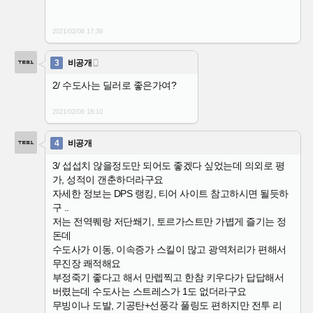
2021/02/06
17:39
3
비공개

2/ 수도사는 딜러로 좋은가여?
2021/02/06
18:10
4
비공개
3/ 섭섭치 않을정도만 되어도 좋겠다 싶었는데 의외로 평
가, 성적이 갠춘하더라구요
자세한 정보는 DPS 랭킹, 티어 사이트 참고하시면 될듯하
구 ..
저는 전역퀘랑 저단쐐기, 토르가스트만 가볍게 즐기는 정
돈데
수도사가 이동, 이속증가 스킬이 많고 광역처리가 편해서
무진장 쾌적해요
부정죽기 좋다고 해서 만렙찍고 한참 키우다가 답답해서
버렸는데 수도사는 스트레스가 1도 없더라구요
무빙이나 도발, 기공탄+선풍각 풀링도 편하지만 전투 리