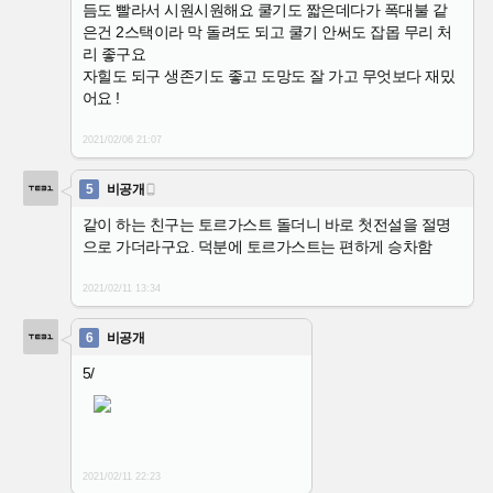
듬도 빨라서 시원시원해요 쿨기도 짧은데다가 폭대불 같
은건 2스택이라 막 돌려도 되고 쿨기 안써도 잡몹 무리 처
리 좋구요
자힐도 되구 생존기도 좋고 도망도 잘 가고 무엇보다 재밌
어요 !
2021/02/06
21:07
5
비공개

같이 하는 친구는 토르가스트 돌더니 바로 첫전설을 절명
으로 가더라구요. 덕분에 토르가스트는 편하게 승차함
2021/02/11
13:34
6
비공개
5/
2021/02/11
22:23