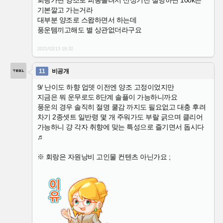
회랑가면 양조로 피통올려서 산성기전 절명하면 100k는
기본깔고 가는거라
대부분 양조로 스왑하면서 하는데
풍운템끼고해도 별 상관없더라구요
2021/02/13
19:32
11
비공개
9/ 난이도 하향 업뎃 이전엔 양조 고정이었지만
지금은 뭐 운무로도 8단계 솔플이 가능하니까요
풍운의 경우 솔직히 절명 쿨감 까지도 필요없고 대충 후려
차기 2종셋트 일반령 몇 개 주워가도 부랄 긁으며 클리어
가능하니 걍 각자 취향에 맞는 특성으로 즐기면서 돕시다
♬
※ 회랑은 자원낭비 고인물 컨텐츠 아닌가요 ;