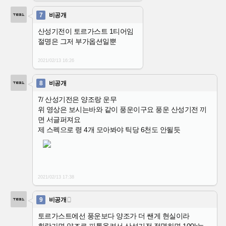
7
비공개
산성기전이 토르가스트 1티어임
절명은 그저 부가옵션일뿐
2021/02/13
16:26
8
비공개
7/ 산성기전은 양조랑 운무
위 영상은 보시는바와 같이 풍운이구요 풍운 산성기전 끼
면 서글퍼져요
제 스펙으로 령 4개 모아봐야 틱당 6천도 안될듯
2021/02/13
17:38
9
비공개

토르가스트에선 풍운보다 양조가 더 쌘게 현실이라