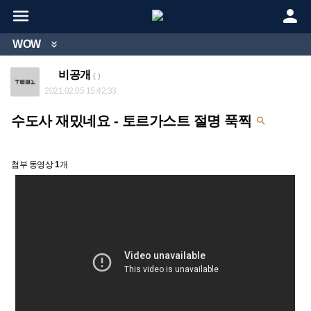


WOW

비공개
( )
2021.02.05 15:42:33
수도사 재밌네요 - 토르가스트 절명 푹찍

첨부 동영상
1
개