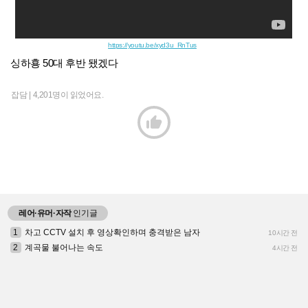
https://youtu.be/xyd3u_RnTus
싱하횽 50대 후반 됐겠다
잡담 |
4,201명이 읽었어요.

레어·유머·자작
인기글
1
차고 CCTV 설치 후 영상확인하며 충격받은 남자
10시간 전
2
계곡물 불어나는 속도
4시간 전