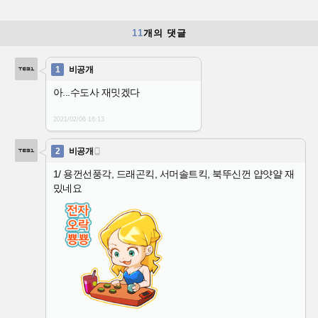
11
개의 댓글
1
비공개
아...수도사 재밋겠다
2021/02/06
16:13
2
비공개

1/ 용껀선풍각, 드래곤킥, 서머솔트킥, 북뚜신껀 얍얏얄 재
밌네요