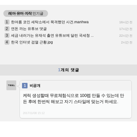
레어·유머·자작
인기글
1
한여름 코인 세탁소에서 목격했던 사건.manhwa
16시간 전
2
연돈 까는 유튜브 댓글
17시간 전
3
세금 내러가는 유재석 출연 유튜브에 달린 국세청 ...
22시간 전
4
한국 인터넷 검열 근황.jpg
2시간 전
1
개의 댓글
1
비공개
케릭 생성할때 무료체험식으로 100렙 만들 수 있는데 만
든 후에 한번씩 해보고 자기 스타일에 맞는거 하세요.
2017/11/08
15:12