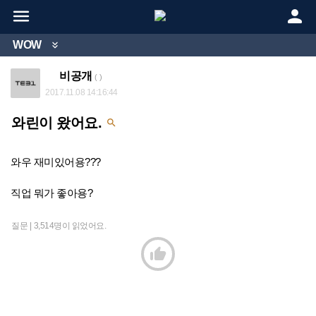


WOW

비공개
( )
2017.11.08 14:16:44
와린이 왔어요.

와우 재미있어용???
직업 뭐가 좋아용?
질문 |
3,514명이 읽었어요.
