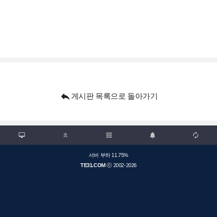

게시판 목록으로 돌아가기

apps



서버 부하 11.75%
TE31.COM
ⓒ 2002-2026