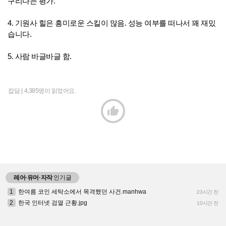
구리다는 평가.
4. 기원사 힐은 흥미로운 스킬이 많음. 성능 여부를 떠나서 꽤 재밌
습니다.
5. 사람 바글바글 함.
잡담 |
4,385명이 읽었어요.

레어·유머·자작
인기글
1
한여름 코인 세탁소에서 목격했던 사건.manhwa
23시간 전
2
한국 인터넷 검열 근황.jpg
10시간 전