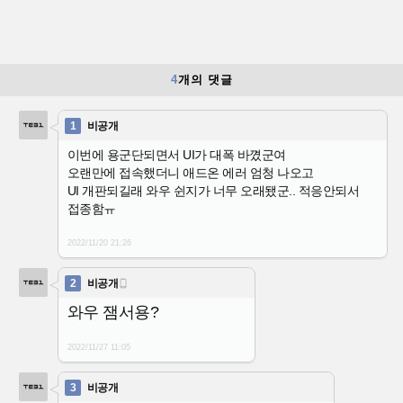
4
개의 댓글
1
비공개
이번에 용군단되면서 UI가 대폭 바꼈군여
오랜만에 접속했더니 애드온 에러 엄청 나오고
UI 개판되길래 와우 쉰지가 너무 오래됐군.. 적응안되서
접종함ㅠ
2022/11/20
21:26
2
비공개

와우 잼서용?
2022/11/27
11:05
3
비공개