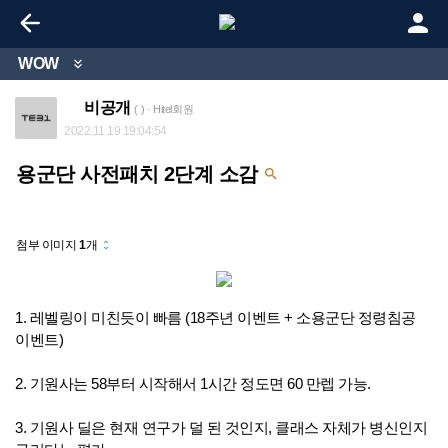


WOW

비공개
( ) · Hitel회원
2022.11.19 19:04:54
용군단 사전패치 2단계 소감

첨부 이미지
1
개
unfold_more
1. 레벨링이 미친듯이 빠름 (18주년 이벤트 + 소용군단 정령침공
이벤트)
2. 기원사는 58부터 시작해서 1시간 정도면 60 만렙 가능.
3. 기원사 딜은 현재 연구가 덜 된 것인지, 클래스 자체가 병신인지