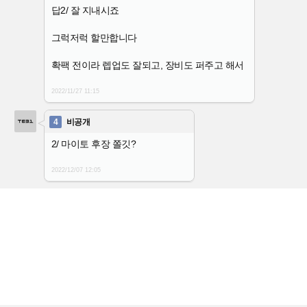
답2/ 잘 지내시죠
그럭저럭 할만합니다
확팩 전이라 렙업도 잘되고, 장비도 퍼주고 해서
2022/11/27
11:15
4
비공개
2/ 마이토 후장 쫄깃?
2022/12/07
12:05