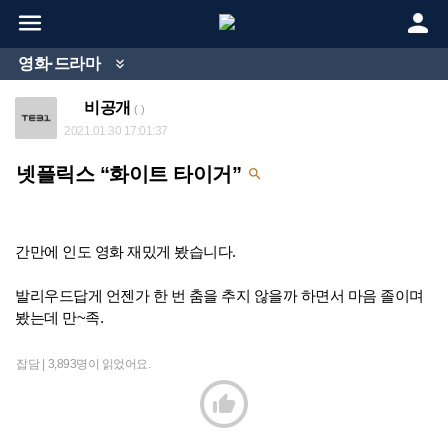


영화·드라마

비공개
( )
2021.01.30 17:01:37
넷플릭스 “화이트 타이거”

간만에 인도 영화 재밌게 봤습니다.
발리우드답게 언젠가 한 번 춤을 추지 않을까 하면서 마음 졸이며
봤는데 만~족.
잡담 |
3,893명이 읽었어요.
