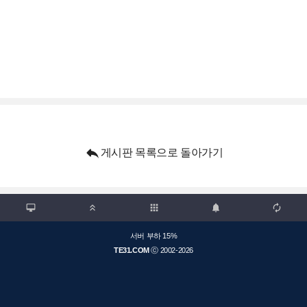

게시판 목록으로 돌아가기

apps



서버 부하 15%
TE31.COM
ⓒ 2002-2026