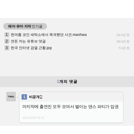
레어·유머·자작
인기글
1
한여름 코인 세탁소에서 목격했던 사건.manhwa
21시간 전
2
연돈 까는 유튜브 댓글
22시간 전
3
한국 인터넷 검열 근황.jpg
7시간 전
1
개의 댓글
1
비공개

마지막에 출연진 모두 모여서 벌이는 댄스 파티가 압권
2021/04/20
08:23