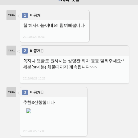
1
비공개
헐 혜자나눔이네요! 참여해봅니다
2019/08/28
02:43
2
비공개

쪽지나 댓글로 원하시는 상영관 회차 등등 알려주세요~!
세분(or네분) 채울때까지 계속됩니다~~~
2019/08/28
10:29
3
비공개

추천&신청합니다
2019/08/29
17:00