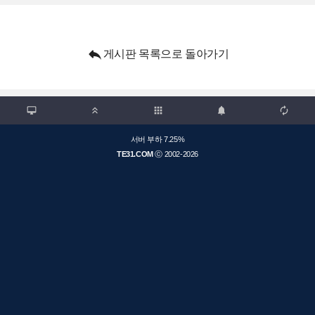

게시판 목록으로 돌아가기

apps



서버 부하 7.25%
TE31.COM
ⓒ 2002-2026