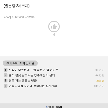
(한분당 2매까지)
잡담 |
7,958명이 읽었어요.

4
레어·유머·자작
인기글
1
사람이 죽었는데 드립 치는건 좀 아닌듯
9시간 전
2
흔히 잘못 알고있는 행주대첩의 실체
6시간 전
3
연돈 까는 유튜브 댓글
23분 전
4
여중고딩들 사이에 핫하다는 집사카페
13시간 전
5
개의 댓글