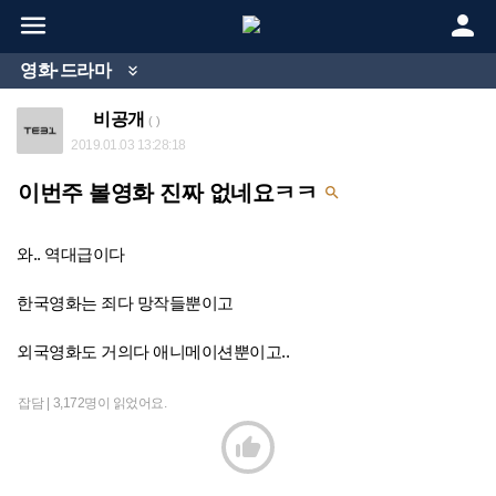


영화·드라마

비공개
( )
2019.01.03 13:28:18
이번주 볼영화 진짜 없네요ㅋㅋ

와.. 역대급이다
한국영화는 죄다 망작들뿐이고
외국영화도 거의다 애니메이션뿐이고..
잡담 |
3,172명이 읽었어요.
