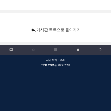

게시판 목록으로 돌아가기

apps



서버 부하 6.75%
TE31.COM
ⓒ 2002-2026