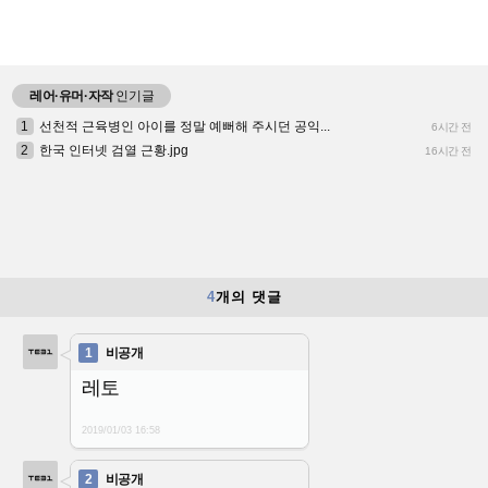
레어·유머·자작
인기글
1
선천적 근육병인 아이를 정말 예뻐해 주시던 공익...
6시간 전
2
한국 인터넷 검열 근황.jpg
16시간 전
4
개의 댓글
1
비공개
레토
2019/01/03
16:58
2
비공개