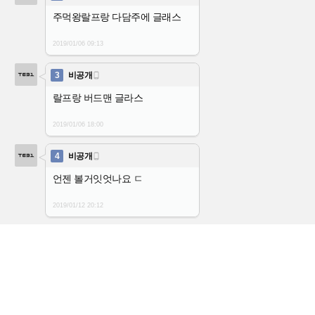
주먹왕랄프랑 다담주에 글래스
2019/01/06
09:13
3
비공개

랄프랑 버드맨 글라스
2019/01/06
18:00
4
비공개

언젠 볼거잇엇나요 ㄷ
2019/01/12
20:12